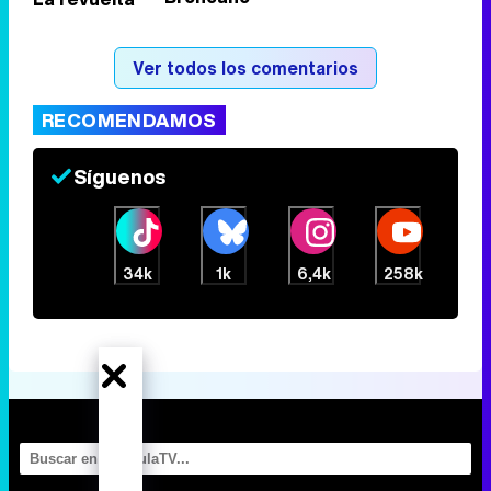
Tráiler de la tercera temporada de 'The Walking Dead: Dead City' de AMC+
Ver todos los comentarios
RECOMENDAMOS
Canción ganadora de Eurovisión 2026: DARA con "Bangaranga" por Bulgaria
Síguenos
34k
1k
6,4k
258k