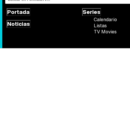
Portada
Series
Calendario
Noticias
Listas
TV Movies
Síguenos
Quiénes somos
Aviso Legal
Política de privacidad
Política de
FormulaTV.com
© 2004 - 2026