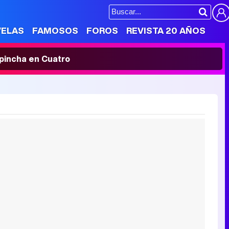
VELAS
FAMOSOS
FOROS
REVISTA 20 AÑOS
' pincha en Cuatro