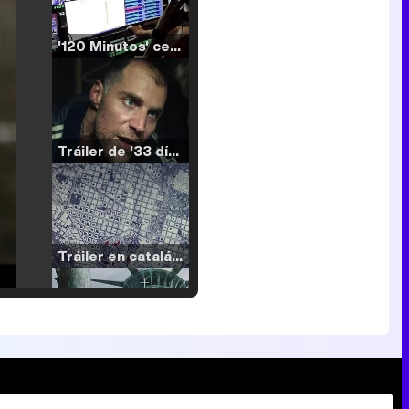
'120 Minutos' celebra sus 2.000 programas en Telemadrid con un vídeo del día a día en la redacción
Tráiler de '33 días', la nueva serie de Atresplayer con Julián Villagrán y José Manuel Poga
Tráiler en catalán de 'Ravalear', la nueva serie de HBO Max sobre los fondos buitre
Tráiler de la tercera temporada de 'The Walking Dead: Dead City' de AMC+