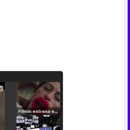
Filmin estrena el tráiler de 'Millennial Mal', su nueva comedia universitaria de la mano de Lorena Iglesias