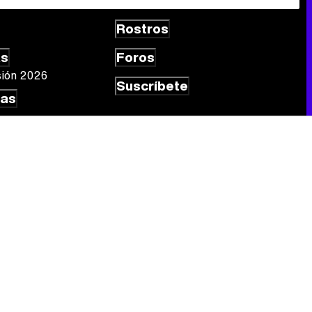
Rostros
Canción ganadora de Eurovisión 2026: DARA con "Bangaranga" por Bulgaria
as
Foros
sión 2026
Suscríbete
las