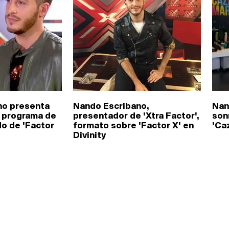
no presenta
Nando Escribano,
Nan
el programa de
presentador de 'Xtra Factor',
son
do de 'Factor
formato sobre 'Factor X' en
'Ca
Divinity