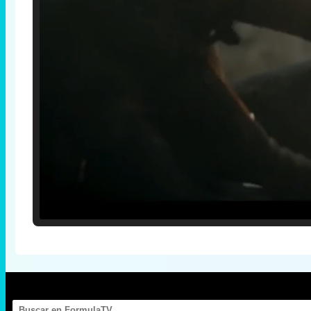
Loaded
:
25.30%
/
Unmute