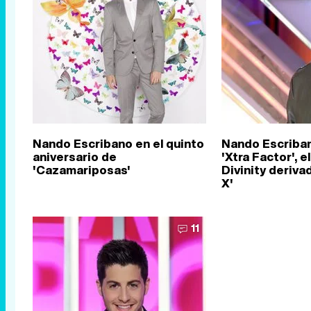
Nando Escribano en el quinto
Nando Escriba
aniversario de
'Xtra Factor', 
'Cazamariposas'
Divinity deriva
X'
11