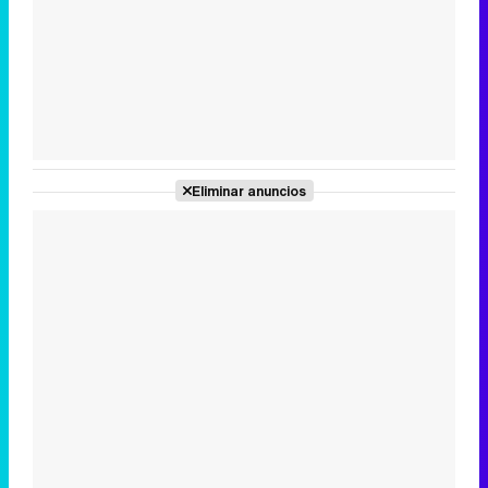
Tráiler en catalán de 'Ravalear', la nueva serie de HBO Max sobre los fondos buitre
Tráiler de la tercera temporada de 'The Walking Dead: Dead City' de AMC+
Eliminar anuncios
Canción ganadora de Eurovisión 2026: DARA con "Bangaranga" por Bulgaria