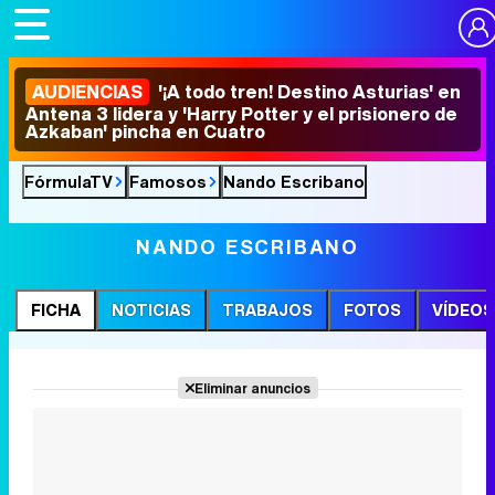
AUDIENCIAS
'¡A todo tren! Destino Asturias' en
Antena 3 lidera y 'Harry Potter y el prisionero de
Azkaban' pincha en Cuatro
FórmulaTV
Famosos
Nando Escribano
NANDO ESCRIBANO
FICHA
NOTICIAS
TRABAJOS
FOTOS
VÍDEOS
Eliminar anuncios