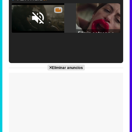
Loaded
:
25.30%
/
Unmute
Filmin estrena el tráiler de 'Millennial Mal', su nueva comedia universitaria de la mano de Lorena Iglesias
'120 Minutos' celebra sus 2.000 programas en Telemadrid con un vídeo del día a día en la redacción
Eliminar anuncios
Tráiler de '33 días', la nueva serie de Atresplayer con Julián Villagrán y José Manuel Poga