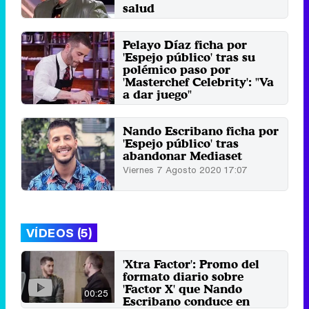
salud
Martes 30 Diciembre 2025 14:33
(hace 1 minuto)
Pelayo Díaz ficha por
'Espejo público' tras su
polémico paso por
'Masterchef Celebrity': "Va
a dar juego"
Sábado 19 Octubre 2024 10:52
Nando Escribano ficha por
'Espejo público' tras
abandonar Mediaset
Viernes 7 Agosto 2020 17:07
VÍDEOS (5)
'Xtra Factor': Promo del
formato diario sobre
'Factor X' que Nando
00:25
Escribano conduce en