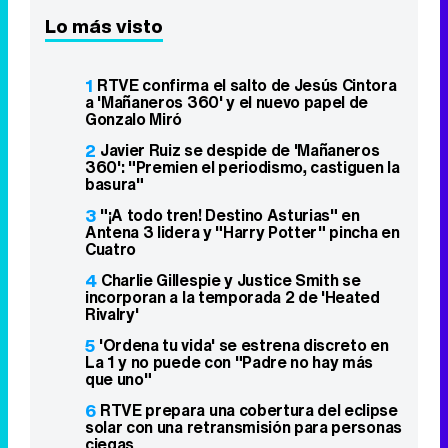
Lo más visto
1
RTVE confirma el salto de Jesús Cintora
a 'Mañaneros 360' y el nuevo papel de
Gonzalo Miró
2
Javier Ruiz se despide de 'Mañaneros
360': "Premien el periodismo, castiguen la
basura"
3
"¡A todo tren! Destino Asturias" en
Antena 3 lidera y "Harry Potter" pincha en
Cuatro
4
Charlie Gillespie y Justice Smith se
incorporan a la temporada 2 de 'Heated
Rivalry'
5
'Ordena tu vida' se estrena discreto en
La 1 y no puede con "Padre no hay más
que uno"
6
RTVE prepara una cobertura del eclipse
solar con una retransmisión para personas
ciegas