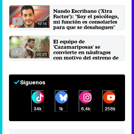
Divinity
16 de abril 2018
Nando Escribano ('Xtra
Factor'): "Soy el psicólogo,
mi función es consolarles
10:16
para que se desahoguen"
16 de abril 2018
El equipo de
'Cazamariposas' se
convierte en náufragos
00:25
con motivo del estreno de
'Supervivientes'
19 de abril 2016
Síguenos
34k
1k
6,4k
258k