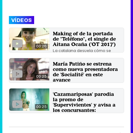
VÍDEOS
Making of de la portada
de "Teléfono", el single de
Aitana Ocaña ('OT 2017')
00:26
La catalana desvela cómo se
realizó la sesión fotográfica de la
que ha salido la ...
María Patiño se estrena
19 de julio 2018
como nueva presentadora
de 'Socialité' en este
00:25
avance
'Socialité', un programa que
presta especial atención a la
'Cazamariposas' parodia
actualidad del corazón que ...
la promo de
23 de junio 2017
'Supervivientes' y avisa a
00:25
los concursantes:
"Seguiremos rajando de
ellos"
Nando Escribano y Núria Marín son
los nuevos Jorge Javier Vázquez y