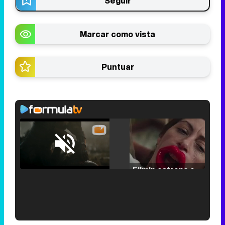
Seguir
Marcar como vista
Puntuar
Loaded
:
25.30%
/
Unmute
Filmin estrena el tráiler de 'Millennial Mal', su nueva comedia universitaria de la mano de Lorena Iglesias