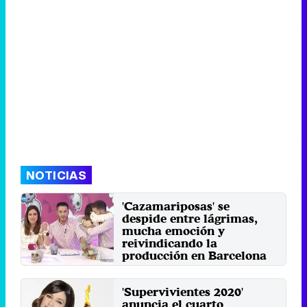
NOTICIAS
'Cazamariposas' se
despide entre lágrimas,
mucha emoción y
reivindicando la
producción en Barcelona
El espacio producido por La
Fábrica de la Tele se ha
'Supervivientes 2020'
despedido con una entrega en la
que ...
anuncia el cuarto