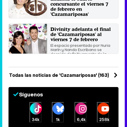
Viernes 7 Febrero 2020 17:22
concursante el viernes 7
de febrero en
'Cazamariposas'
En las pistas que ha dado el
programa se encuentra un
Divinity adelanta el final
misterioso peluche de ojos azules
y ...
de 'Cazamariposas' al
Jueves 6 Febrero 2020 19:11
viernes 7 de febrero
El espacio presentado por Nuria
Marín y Nando Escribano se
despide definitivamente de la ...
Miércoles 5 Febrero 2020 16:30
Todas las noticias de 'Cazamariposas' (163)
Síguenos
34k
1k
6,4k
258k