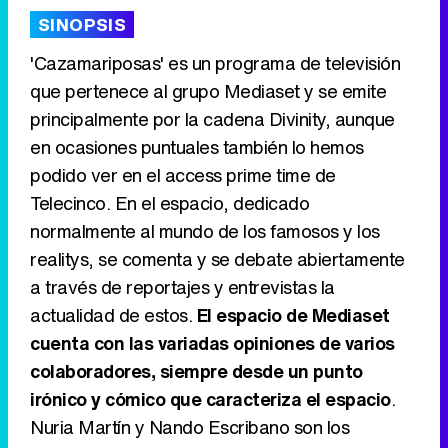
'120 Minutos' celebra sus 2.000 programas en Telemadrid con un vídeo del día a día en la redacción
SINOPSIS
'Cazamariposas' es un programa de televisión
que pertenece al grupo Mediaset y se emite
principalmente por la cadena Divinity, aunque
Tráiler de '33 días', la nueva serie de Atresplayer con Julián Villagrán y José Manuel Poga
en ocasiones puntuales también lo hemos
podido ver en el access prime time de
Telecinco. En el espacio, dedicado
normalmente al mundo de los famosos y los
Tráiler en catalán de 'Ravalear', la nueva serie de HBO Max sobre los fondos buitre
realitys, se comenta y se debate abiertamente
a través de reportajes y entrevistas la
actualidad de estos.
El espacio de Mediaset
cuenta con las variadas opiniones de varios
Tráiler de la tercera temporada de 'The Walking Dead: Dead City' de AMC+
colaboradores, siempre desde un punto
irónico y cómico que caracteriza el espacio
.
Nuria Martín y Nando Escribano son los