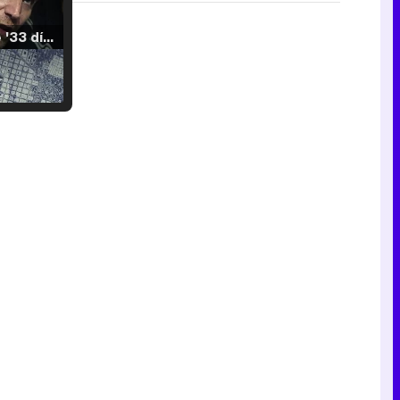
Tráiler de '33 días', la nueva serie de Atresplayer con Julián Villagrán y José Manuel Poga
Tráiler en catalán de 'Ravalear', la nueva serie de HBO Max sobre los fondos buitre
Tráiler de la tercera temporada de 'The Walking Dead: Dead City' de AMC+
Canción ganadora de Eurovisión 2026: DARA con "Bangaranga" por Bulgaria