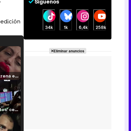
Síguenos
 edición
34k
1k
6,4k
258k
Eliminar anuncios
Filmin estrena el tráiler de 'Millennial Mal', su nueva comedia universitaria de la mano de Lorena Iglesias
'120 Minutos' celebra sus 2.000 programas en Telemadrid con un vídeo del día a día en la redacción