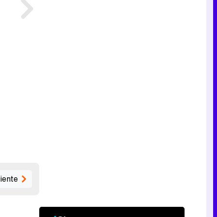
iente
l