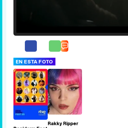
Loaded
:
25.30%
/
Unmute
EN ESTA FOTO
Rakky Ripper