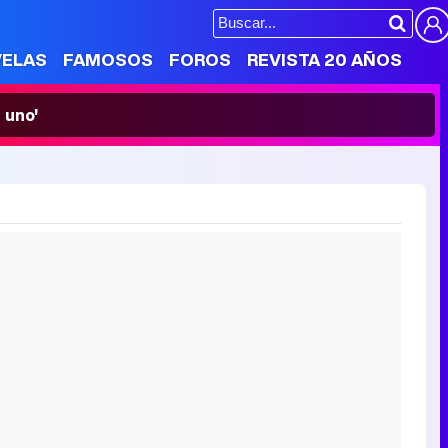
VELAS
FAMOSOS
FOROS
REVISTA 20 AÑOS
 uno'