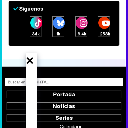
Canción ganadora de Eurovisión 2026: DARA con "Bangaranga" por Bulgaria
Síguenos
34k
1k
6,4k
258k
Portada
Noticias
Series
Calendario