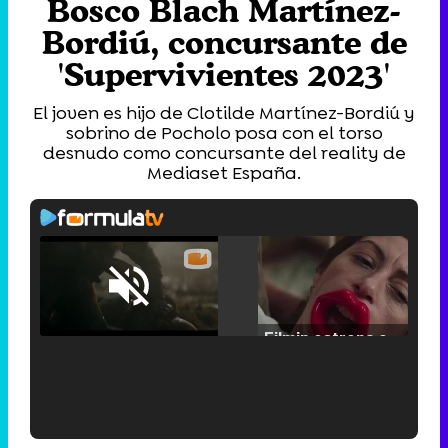
Bosco Blach Martínez-
Bordiú, concursante de
'Supervivientes 2023'
El joven es hijo de Clotilde Martínez-Bordiú y
sobrino de Pocholo posa con el torso
desnudo como concursante del reality de
Mediaset España.
Loaded
:
25.30%
/
Unmute
Filmin estrena el tráiler de 'Millennial Mal', su nueva comedia universitaria de la mano de Lorena Iglesias