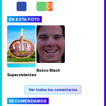
'120 Minutos' celebra sus 2.000 programas en Telemadrid con un vídeo del día a día en la redacción
EN ESTA FOTO
Tráiler de '33 días', la nueva serie de Atresplayer con Julián Villagrán y José Manuel Poga
Tráiler en catalán de 'Ravalear', la nueva serie de HBO Max sobre los fondos buitre
Bosco Blach
Supervivientes
Tráiler de la tercera temporada de 'The Walking Dead: Dead City' de AMC+
Ver todos los comentarios
RECOMENDAMOS