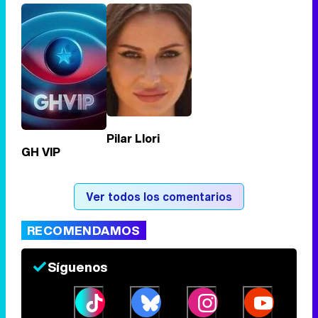
Tráiler de '33 días', la nueva serie de Atresplayer con Julián Villagrán y José Manuel Poga
Tráiler en catalán de 'Ravalear', la nueva serie de HBO Max sobre los fondos buitre
Pilar Llori
GH VIP
Tráiler de la tercera temporada de 'The Walking Dead: Dead City' de AMC+
Ver todos los comentarios
RECOMENDAMOS
Canción ganadora de Eurovisión 2026: DARA con "Bangaranga" por Bulgaria
Síguenos