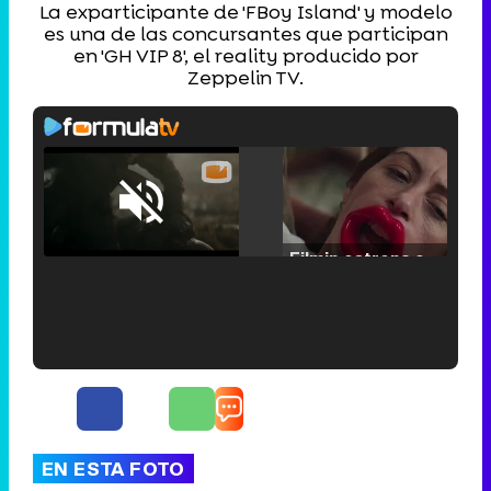
La exparticipante de 'FBoy Island' y modelo
es una de las concursantes que participan
en 'GH VIP 8', el reality producido por
Zeppelin TV.
Loaded
:
25.30%
/
Unmute
Filmin estrena el tráiler de 'Millennial Mal', su nueva comedia universitaria de la mano de Lorena Iglesias
'120 Minutos' celebra sus 2.000 programas en Telemadrid con un vídeo del día a día en la redacción
EN ESTA FOTO