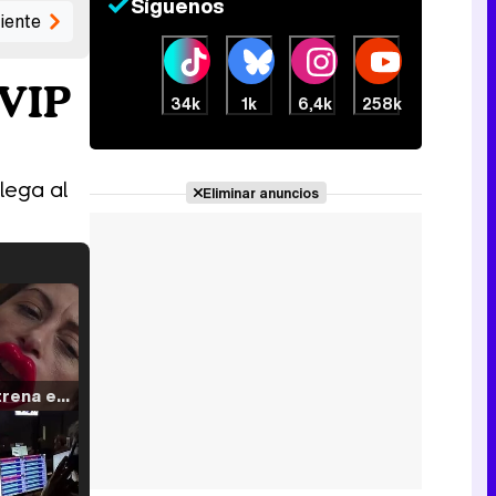
Síguenos
iente
 VIP
34k
1k
6,4k
258k
lega al
Eliminar anuncios
Filmin estrena el tráiler de 'Millennial Mal', su nueva comedia universitaria de la mano de Lorena Iglesias