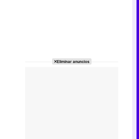
Canción ganadora de Eurovisión 2026: DARA con "Bangaranga" por Bulgaria
Eliminar anuncios