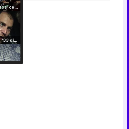
'120 Minutos' celebra sus 2.000 programas en Telemadrid con un vídeo del día a día en la redacción
Tráiler de '33 días', la nueva serie de Atresplayer con Julián Villagrán y José Manuel Poga
Tráiler en catalán de 'Ravalear', la nueva serie de HBO Max sobre los fondos buitre
Tráiler de la tercera temporada de 'The Walking Dead: Dead City' de AMC+