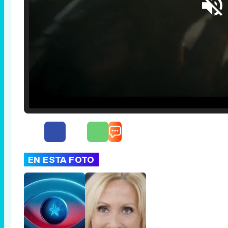
Loaded
:
25.30%
/
Unmute
EN ESTA FOTO