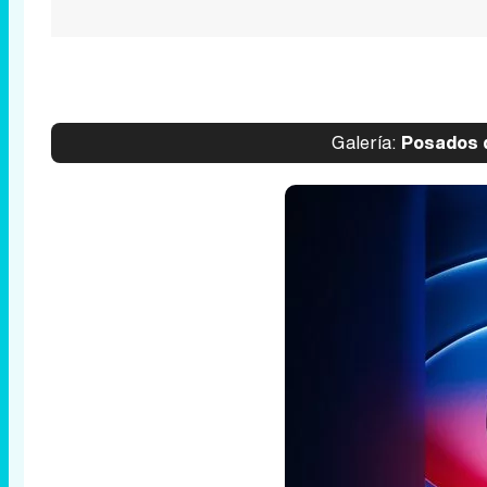
Galería:
Posados d