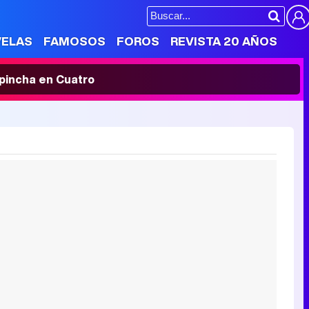
VELAS
FAMOSOS
FOROS
REVISTA 20 AÑOS
' pincha en Cuatro