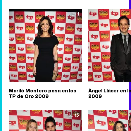
1
Mariló Montero posa en los
Àngel Llàcer en l
TP de Oro 2009
2009
15