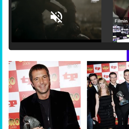
Loaded
:
25.30%
/
Unmute
10