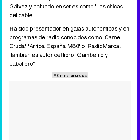
Gálvez y actuado en series como 'Las chicas
Tráiler en catalán de 'Ravalear', la nueva serie de HBO Max sobre los fondos buitre
del cable'.
Ha sido presentador en galas autonómicas y en
programas de radio conocidos como 'Carne
Tráiler de la tercera temporada de 'The Walking Dead: Dead City' de AMC+
Cruda', 'Arriba España M80' o 'RadioMarca'.
También es autor del libro "Gamberro y
caballero".
Eliminar anuncios
Canción ganadora de Eurovisión 2026: DARA con "Bangaranga" por Bulgaria