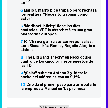
La 1'
5
Mario Cimarro pide trabajo pero rechaza
los realities: "Necesito trabajar como
actor"
6
'Mediaset Infinity' tiene los días
contados: MFE la absorberá en una gran
plataforma europea
7
RTVE reorganiza sus corresponsalías:
Lara Siscar irá a Roma y Begoña Alegría a
Lisboa
8
'The Big Bang Theory' en Neox ocupa
cuatro de los cinco primeros puestos de
las TDT
9
'¡Salta!' sube en Antena 3 y lidera la
noche del miércoles con un 9,1%
10
Ciro da el primer paso para arrebatarle
la empresa a Manuel en 'La promesa'
Eliminar anuncios