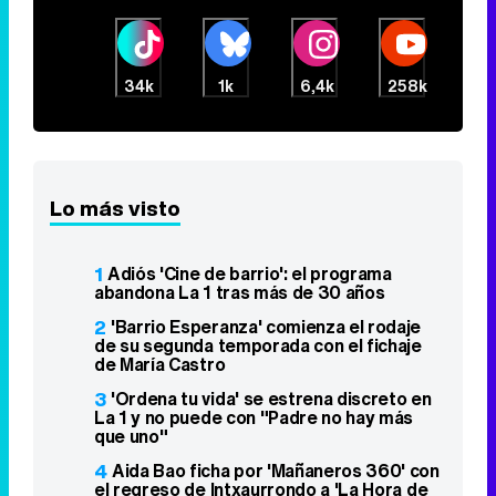
34k
1k
6,4k
258k
Lo más visto
1
Adiós 'Cine de barrio': el programa
abandona La 1 tras más de 30 años
2
'Barrio Esperanza' comienza el rodaje
de su segunda temporada con el fichaje
de María Castro
3
'Ordena tu vida' se estrena discreto en
La 1 y no puede con "Padre no hay más
que uno"
4
Aida Bao ficha por 'Mañaneros 360' con
el regreso de Intxaurrondo a 'La Hora de