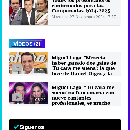
Todos los presentadores
confirmados para las
Campanadas 2024-2025
Miércoles 27 Noviembre 2024 17:57
VÍDEOS (2)
Miguel Lago: "Merecía
haber ganado dos galas de
'Tu cara me suena': la que
07:59
hice de Daniel Diges y la
de Olaf"
18 de julio 2024
Miguel Lago: "'Tu cara me
suena' no funcionaría con
nueve cantantes
08:20
profesionales, es mucho
más que eso"
17 de mayo 2024
Síguenos