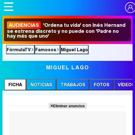
AUDIENCIAS
'Ordena tu vida' con Inés Hernand
se estrena discreto y no puede con 'Padre no
hay más que uno'
FórmulaTV
Famosos
Miguel Lago
MIGUEL LAGO
FICHA
NOTICIAS
TRABAJOS
FOTOS
VÍDEOS
Eliminar anuncios