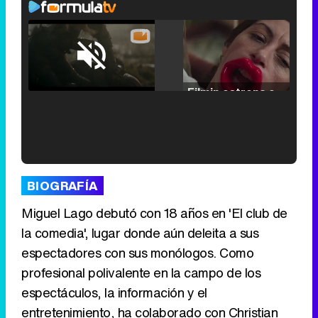
Loaded
:
25.30%
/
Unmute
Filmin estrena el tráiler de 'Millennial Mal', su nueva comedia universitaria de la mano de Lorena Iglesias
'120 Minutos' celebra sus 2.000 programas en Telemadrid con un vídeo del día a día en la redacción
BIOGRAFÍA
Miguel Lago debutó con 18 años en 'El club de
la comedia', lugar donde aún deleita a sus
espectadores con sus monólogos. Como
Tráiler de '33 días', la nueva serie de Atresplayer con Julián Villagrán y José Manuel Poga
profesional polivalente en la campo de los
espectáculos, la información y el
entretenimiento, ha colaborado con Christian