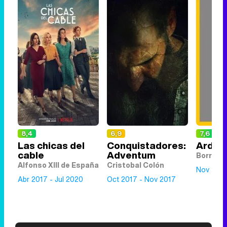
8,4
6,9
7,6
Las chicas del
Conquistadores:
Arde 
cable
Adventum
Borrach
Alfonso XIII de España
Cristobal Colón
Nov 2018
Abr 2017 - Jul 2020
Oct 2017 - Nov 2017