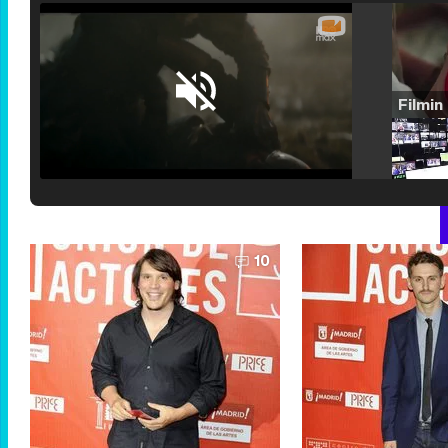
Loaded
:
25.30%
/
Unmute
10