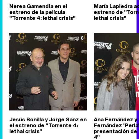
Nerea Gamendia en el
María Lapiedra a
estreno de la película
estreno de "Torr
"Torrente 4: lethal crisis"
lethal crisis"
6
Jesús Bonilla y Jorge Sanz en
Ana Fernández y 
el estreno de "Torrente 4:
Fernández 'Perla'
lethal crisis"
presentación de 
4"