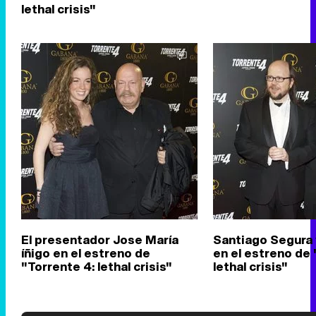
lethal crisis"
El presentador Jose María
Santiago Segura 
íñigo en el estreno de
en el estreno de 
"Torrente 4: lethal crisis"
lethal crisis"