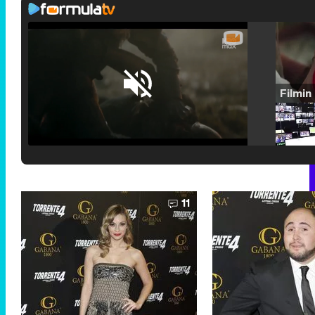
Loaded
:
25.30%
/
Unmute
11