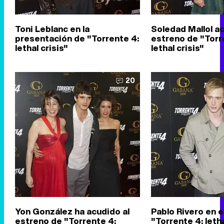
Toni Leblanc en la
Soledad Mallol ac
presentación de "Torrente 4:
estreno de "Torr
lethal crisis"
lethal crisis"
20
Yon González ha acudido al
Pablo Rivero en e
estreno de "Torrente 4:
"Torrente 4: letha