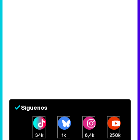
Síguenos
34k
1k
6,4k
258k