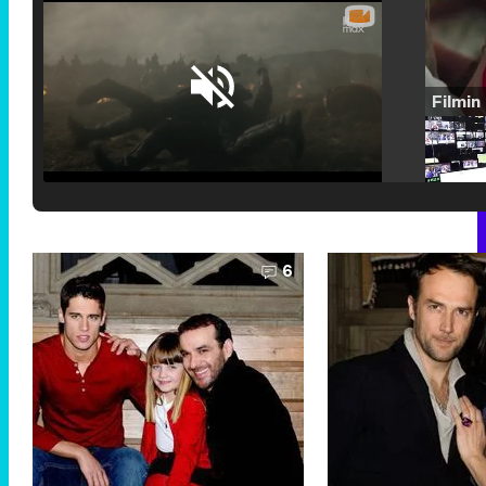
Loaded
:
29.30%
/
Unmute
6