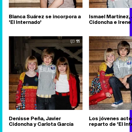
Blanca Suárez se incorpora a
Ismael Martínez, 
'El Internado'
Cidoncha e Irene
11
Denisse Peña, Javier
Los jóvenes acto
Cidoncha y Carlota García
reparto de 'El In