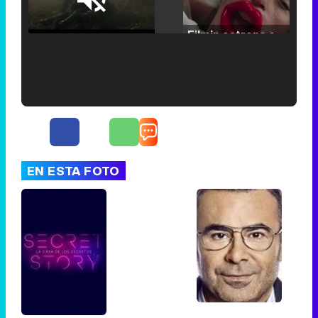
Loaded
:
25.30%
/
Unmute
Filmin estrena el tráiler de 'Millennial Mal', su nueva comedia universitaria de la mano de Lorena Iglesias
'120 Minutos' celebra sus 2.000 programas en Telemadrid con un vídeo del día a día en la redacción
EN ESTA FOTO
Tráiler de '33 días', la nueva serie de Atresplayer con Julián Villagrán y José Manuel Poga
Tráiler en catalán de 'Ravalear', la nueva serie de HBO Max sobre los fondos buitre