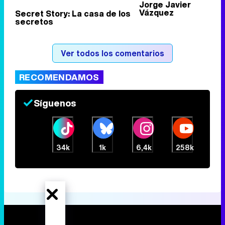
Jorge Javier
Vázquez
Secret Story: La casa de los
secretos
Tráiler de la tercera temporada de 'The Walking Dead: Dead City' de AMC+
Ver todos los comentarios
RECOMENDAMOS
Canción ganadora de Eurovisión 2026: DARA con "Bangaranga" por Bulgaria
Síguenos
34k
1k
6,4k
258k