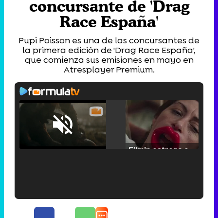
concursante de 'Drag
Race España'
Pupi Poisson es una de las concursantes de
la primera edición de 'Drag Race España',
que comienza sus emisiones en mayo en
Atresplayer Premium.
Loaded
:
25.30%
/
Unmute
Filmin estrena el tráiler de 'Millennial Mal', su nueva comedia universitaria de la mano de Lorena Iglesias
'120 Minutos' celebra sus 2.000 programas en Telemadrid con un vídeo del día a día en la redacción