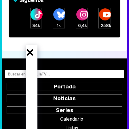
34k
1k
6,4k
258k
Portada
Noticias
Series
Calendario
Listas