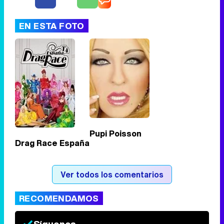
EN ESTA FOTO
Tráiler de '33 días', la nueva serie de Atresplayer con Julián Villagrán y José Manuel Poga
Tráiler en catalán de 'Ravalear', la nueva serie de HBO Max sobre los fondos buitre
Pupi Poisson
Drag Race España
Tráiler de la tercera temporada de 'The Walking Dead: Dead City' de AMC+
Ver todos los comentarios
RECOMENDAMOS
Canción ganadora de Eurovisión 2026: DARA con "Bangaranga" por Bulgaria
Síguenos