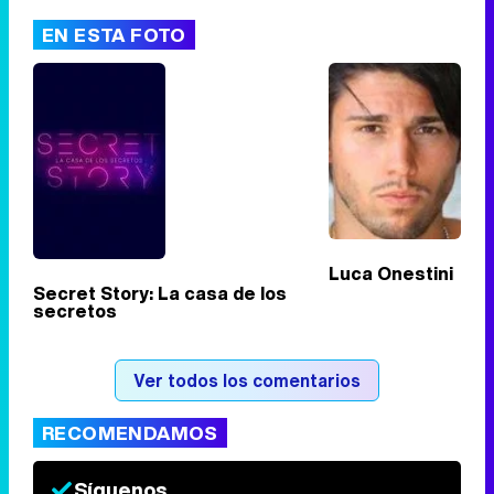
EN ESTA FOTO
Tráiler de '33 días', la nueva serie de Atresplayer con Julián Villagrán y José Manuel Poga
Tráiler en catalán de 'Ravalear', la nueva serie de HBO Max sobre los fondos buitre
Luca Onestini
Secret Story: La casa de los
secretos
Tráiler de la tercera temporada de 'The Walking Dead: Dead City' de AMC+
Ver todos los comentarios
RECOMENDAMOS
Canción ganadora de Eurovisión 2026: DARA con "Bangaranga" por Bulgaria
Síguenos