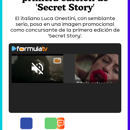
'Secret Story'
El italiano Luca Onestini, con semblante
serio, posa en una imagen promocional
como concursante de la primera edición de
'Secret Story'.
Loaded
:
25.30%
/
Unmute
Filmin estrena el tráiler de 'Millennial Mal', su nueva comedia universitaria de la mano de Lorena Iglesias
'120 Minutos' celebra sus 2.000 programas en Telemadrid con un vídeo del día a día en la redacción