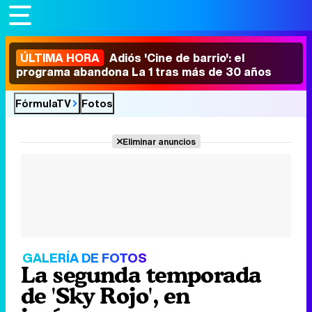
ÚLTIMA HORA
Adiós 'Cine de barrio': el
programa abandona La 1 tras más de 30 años
FórmulaTV
Fotos
Eliminar anuncios
GALERÍA DE FOTOS
La segunda temporada
de 'Sky Rojo', en