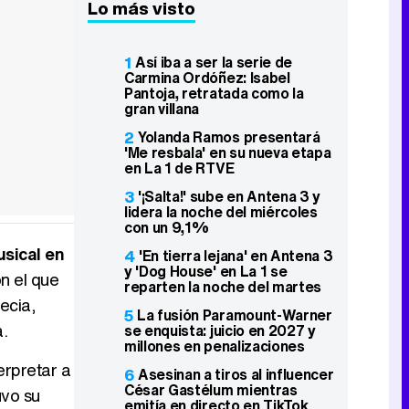
Lo más visto
1
Así iba a ser la serie de
Carmina Ordóñez: Isabel
Pantoja, retratada como la
gran villana
2
Yolanda Ramos presentará
'Me resbala' en su nueva etapa
en La 1 de RTVE
3
'¡Salta!' sube en Antena 3 y
lidera la noche del miércoles
con un 9,1%
usical en
4
'En tierra lejana' en Antena 3
y 'Dog House' en La 1 se
n el que
reparten la noche del martes
ecia,
5
La fusión Paramount-Warner
a.
se enquista: juicio en 2027 y
millones en penalizaciones
erpretar a
6
Asesinan a tiros al influencer
César Gastélum mientras
uvo su
emitía en directo en TikTok