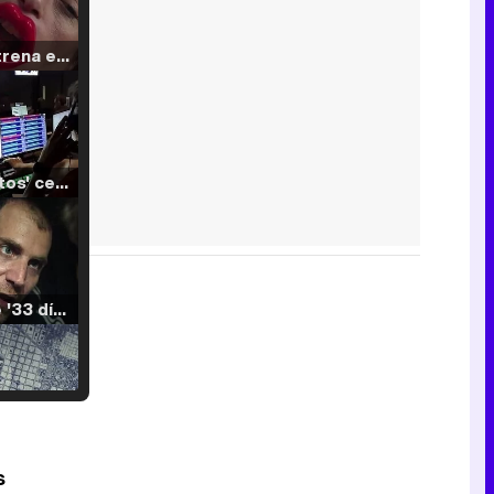
Filmin estrena el tráiler de 'Millennial Mal', su nueva comedia universitaria de la mano de Lorena Iglesias
'120 Minutos' celebra sus 2.000 programas en Telemadrid con un vídeo del día a día en la redacción
Tráiler de '33 días', la nueva serie de Atresplayer con Julián Villagrán y José Manuel Poga
Tráiler en catalán de 'Ravalear', la nueva serie de HBO Max sobre los fondos buitre
s