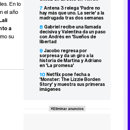
es. En lo
7
Antena 3 relega 'Padre no
en el año
hay más que uno. La serie' a la
madrugada tras dos semanas
Lali
8
Gabriel recibe una llamada
nto a
decisiva y Valentina da un paso
omo su
con Andrés en 'Sueños de
libertad
9
Jacobo regresa por
sorpresa y da un giro a la
historia de Martina y Adriano
en 'La promesa'
10
Netflix pone fecha a
'Monster: The Lizzie Borden
Story' y muestra sus primeras
imágenes
Eliminar anuncios