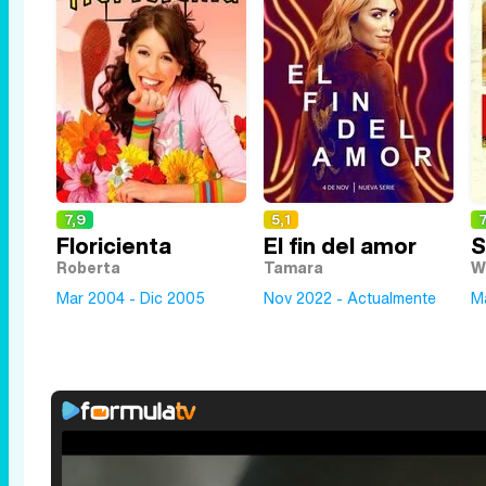
7,9
5,1
7
Floricienta
El fin del amor
S
Roberta
Tamara
W
Mar 2004 - Dic 2005
Nov 2022 - Actualmente
Ma