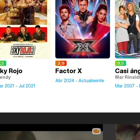
,2
3,9
9,5
ky Rojo
Factor X
Casi án
endy
Mar Rinaldi
Abr 2024 - Actualmente
r 2021 - Jul 2021
Mar 2007 -