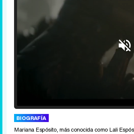
Loaded
:
25.30%
/
Unmute
BIOGRAFÍA
Mariana Espósito, más conocida como Lali Espósit