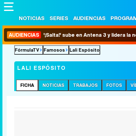
NOTICIAS
SERIES
AUDIENCIAS
PROGRA
AUDIENCIAS
'¡Salta!' sube en Antena 3 y lidera la
FórmulaTV
Famosos
Lali Espósito
LALI ESPÓSITO
FICHA
NOTICIAS
TRABAJOS
FOTOS
V