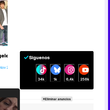
geles
Síguenos
 Nov 2010
34k
1k
6,4k
258k
Eliminar anuncios