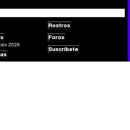
Rostros
Canción ganadora de Eurovisión 2026: DARA con "Bangaranga" por Bulgaria
as
Foros
sión 2026
Suscríbete
las