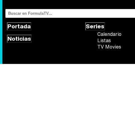
Portada
Series
Calendario
Noticias
Listas
TV Movies
Síguenos
Quiénes somos
Aviso Legal
Política de privacidad
Política de
FormulaTV.com
© 2004 - 2026