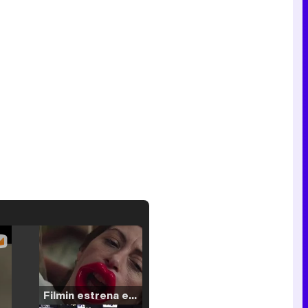
Filmin estrena el tráiler de 'Millennial Mal', su nueva comedia universitaria de la mano de Lorena Iglesias