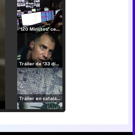
'120 Minutos' celebra sus 2.000 programas en Telemadrid con un vídeo del día a día en la redacción
Tráiler de '33 días', la nueva serie de Atresplayer con Julián Villagrán y José Manuel Poga
Tráiler en catalán de 'Ravalear', la nueva serie de HBO Max sobre los fondos buitre
Tráiler de la tercera temporada de 'The Walking Dead: Dead City' de AMC+