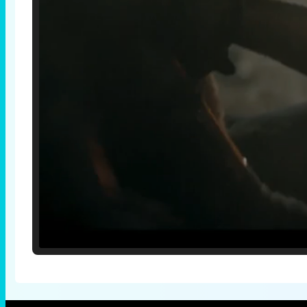
Loaded
:
25.30%
/
Unmute