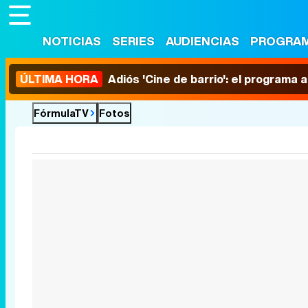
NOTICIAS
SERIES
AUDIENCIAS
PROGRA
ÚLTIMA HORA
Adiós 'Cine de barrio': el programa
FórmulaTV
Fotos