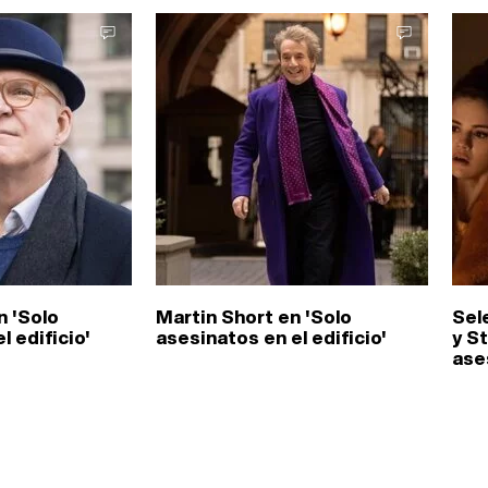
n 'Solo
Martin Short en 'Solo
Sel
l edificio'
asesinatos en el edificio'
y S
ases