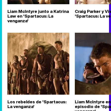
Liam McIntyre junto a Katrina
Craig Parker y Vi
Law en 'Spartacus: La
'Spartacus: La v
venganza'
Los rebeldes de 'Spartacus:
Liam McIntyre en
La venganza'
episodio de 'Spa