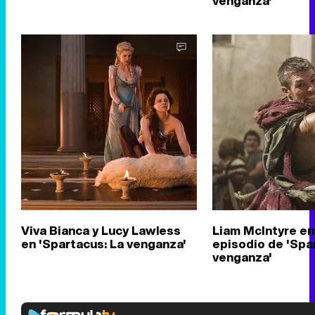
venganza'
Viva Bianca y Lucy Lawless
Liam McIntyre en
en 'Spartacus: La venganza'
episodio de 'Spa
venganza'