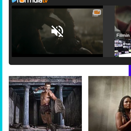
Loaded
:
25.30%
/
Unmute