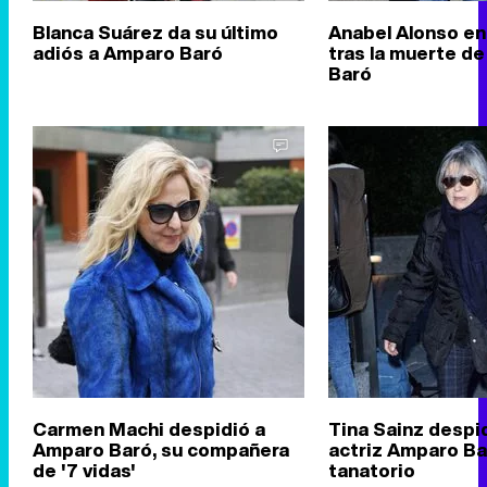
Blanca Suárez da su último
Anabel Alonso en 
adiós a Amparo Baró
tras la muerte d
Baró
Carmen Machi despidió a
Tina Sainz despid
Amparo Baró, su compañera
actriz Amparo Ba
de '7 vidas'
tanatorio