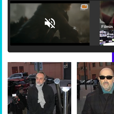
Loaded
:
25.30%
/
Unmute