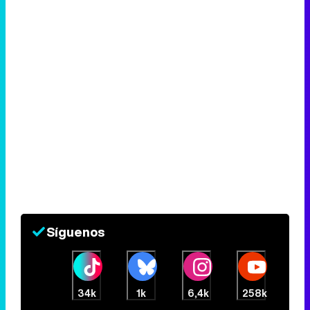
Síguenos
34k
1k
6,4k
258k