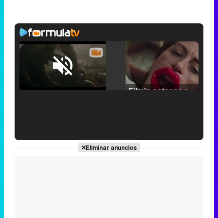
Loaded
:
25.30%
/
Unmute
Filmin estrena el tráiler de 'Millennial Mal', su nueva comedia universitaria de la mano de Lorena Iglesias
'120 Minutos' celebra sus 2.000 programas en Telemadrid con un vídeo del día a día en la redacción
Eliminar anuncios
Tráiler de '33 días', la nueva serie de Atresplayer con Julián Villagrán y José Manuel Poga