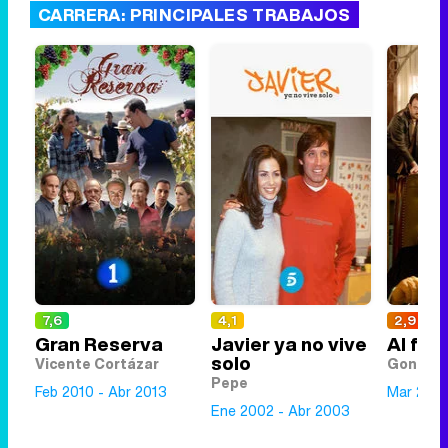
CARRERA: PRINCIPALES TRABAJOS
7,6
4,1
2,9
Gran Reserva
Javier ya no vive
Al filo
solo
Vicente Cortázar
Gonzalo
Pepe
Feb 2010 - Abr 2013
Mar 2005
Ene 2002 - Abr 2003