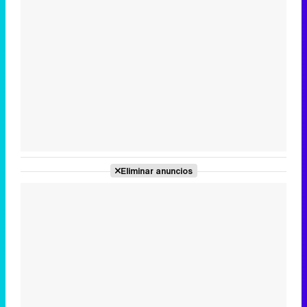
Tráiler en catalán de 'Ravalear', la nueva serie de HBO Max sobre los fondos buitre
Tráiler de la tercera temporada de 'The Walking Dead: Dead City' de AMC+
Eliminar anuncios
Canción ganadora de Eurovisión 2026: DARA con "Bangaranga" por Bulgaria