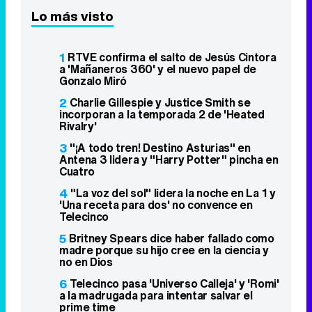
Lo más visto
1
RTVE confirma el salto de Jesús Cintora
a 'Mañaneros 360' y el nuevo papel de
Gonzalo Miró
2
Charlie Gillespie y Justice Smith se
incorporan a la temporada 2 de 'Heated
Rivalry'
3
"¡A todo tren! Destino Asturias" en
Antena 3 lidera y "Harry Potter" pincha en
Cuatro
4
"La voz del sol" lidera la noche en La 1 y
'Una receta para dos' no convence en
Telecinco
5
Britney Spears dice haber fallado como
madre porque su hijo cree en la ciencia y
no en Dios
6
Telecinco pasa 'Universo Calleja' y 'Romi'
a la madrugada para intentar salvar el
prime time