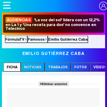
AUDIENCIAS
'La voz del sol' lidera con un 12,2%
en La 1 y 'Una receta para dos' no convence en
Telecinco
FórmulaTV
Famosos
Emilio Gutiérrez Caba
EMILIO GUTIÉRREZ CABA
FICHA
NOTICIAS
TRABAJOS
FOTOS
VÍDEOS
Eliminar anuncios