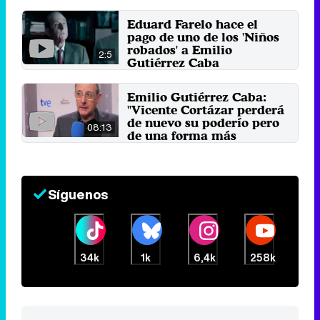
otro"
11 de noviembre 2022
Eduard Farelo hace el
pago de uno de los 'Niños
robados' a Emilio
2:5
Gutiérrez Caba
16 de octubre 2013
Emilio Gutiérrez Caba:
"Vicente Cortázar perderá
de nuevo su poderío pero
08:13
de una forma más
acusada"
8 de abril 2011
Síguenos
34k
1k
6,4k
258k