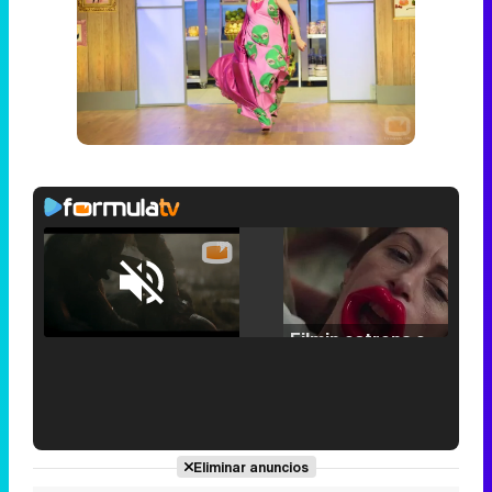
Loaded
:
25.30%
/
Unmute
Filmin estrena el tráiler de 'Millennial Mal', su nueva comedia universitaria de la mano de Lorena Iglesias
'120 Minutos' celebra sus 2.000 programas en Telemadrid con un vídeo del día a día en la redacción
Eliminar anuncios