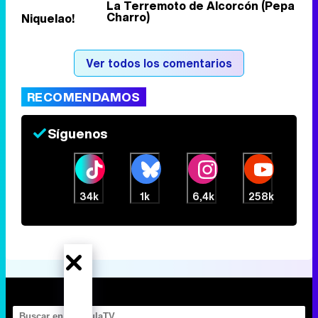
La Terremoto de Alcorcón (Pepa
Charro)
Niquelao!
Ver todos los comentarios
RECOMENDAMOS
Síguenos
34k
1k
6,4k
258k