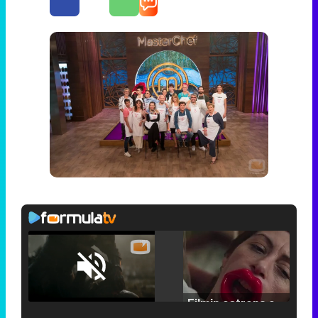
Loaded
:
25.30%
/
Unmute
Filmin estrena el tráiler de 'Millennial Mal', su nueva comedia universitaria de la mano de Lorena Iglesias