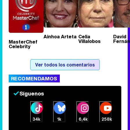
Ainhoa Arteta
Celia
David
Villalobos
Ferná
MasterChef
Celebrity
Ver todos los comentarios
RECOMENDAMOS
Síguenos
34k
1k
6,4k
258k