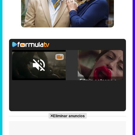
Loaded
:
25.30%
/
Unmute
Filmin estrena el tráiler de 'Millennial Mal', su nueva comedia universitaria de la mano de Lorena Iglesias
'120 Minutos' celebra sus 2.000 programas en Telemadrid con un vídeo del día a día en la redacción
Eliminar anuncios