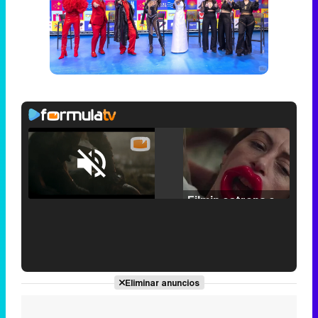
Loaded
:
25.30%
/
Unmute
Filmin estrena el tráiler de 'Millennial Mal', su nueva comedia universitaria de la mano de Lorena Iglesias
'120 Minutos' celebra sus 2.000 programas en Telemadrid con un vídeo del día a día en la redacción
Eliminar anuncios