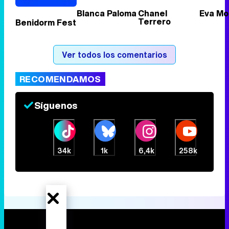
Blanca Paloma
Chanel
Eva Mo
Terrero
Benidorm Fest
Ver todos los comentarios
RECOMENDAMOS
Síguenos
34k
1k
6,4k
258k