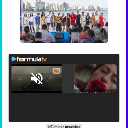
Loaded
:
29.30%
/
Unmute
Filmin estrena el tráiler de 'Millennial Mal', su nueva comedia universitaria de la mano de Lorena Iglesias
'120 Minutos' celebra sus 2.000 programas en Telemadrid con un vídeo del día a día en la redacción
Eliminar anuncios