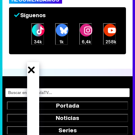
Síguenos
34k
1k
6,4k
258k
Portada
Noticias
Series