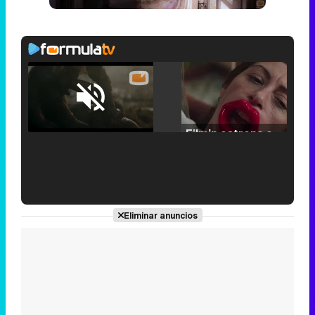
Loaded
:
25.30%
/
Unmute
Filmin estrena el tráiler de 'Millennial Mal', su nueva comedia universitaria de la mano de Lorena Iglesias
'120 Minutos' celebra sus 2.000 programas en Telemadrid con un vídeo del día a día en la redacción
Eliminar anuncios
Tráiler de '33 días', la nueva serie de Atresplayer con Julián Villagrán y José Manuel Poga