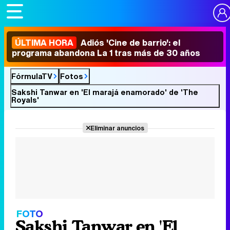
ÚLTIMA HORA
Adiós 'Cine de barrio': el
programa abandona La 1 tras más de 30 años
FórmulaTV
Fotos
Sakshi Tanwar en 'El marajá enamorado' de 'The
Royals'
Eliminar anuncios
FOTO
Sakshi Tanwar en 'El