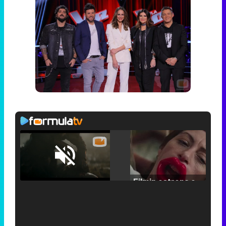
Loaded
:
25.30%
/
Unmute
Filmin estrena el tráiler de 'Millennial Mal', su nueva comedia universitaria de la mano de Lorena Iglesias