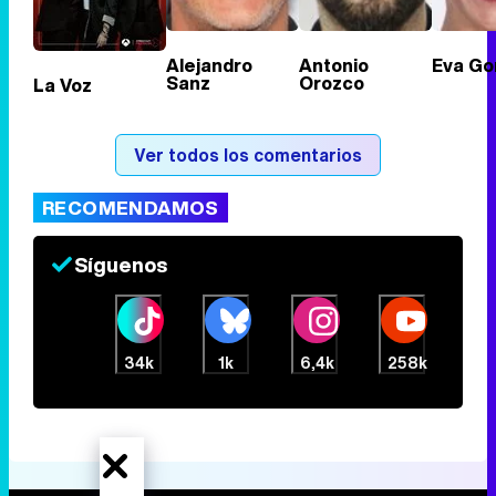
Alejandro
Antonio
Eva Go
Sanz
Orozco
La Voz
Ver todos los comentarios
RECOMENDAMOS
Síguenos
34k
1k
6,4k
258k