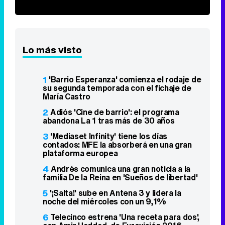
Lo más visto
1
'Barrio Esperanza' comienza el rodaje de
su segunda temporada con el fichaje de
María Castro
2
Adiós 'Cine de barrio': el programa
abandona La 1 tras más de 30 años
3
'Mediaset Infinity' tiene los días
contados: MFE la absorberá en una gran
plataforma europea
4
Andrés comunica una gran noticia a la
familia De la Reina en 'Sueños de libertad'
5
'¡Salta!' sube en Antena 3 y lidera la
noche del miércoles con un 9,1%
6
Telecinco estrena 'Una receta para dos',