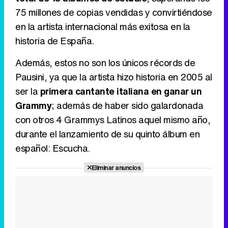
75 millones de copias vendidas y convirtiéndose
Tráiler en catalán de 'Ravalear', la nueva serie de HBO Max sobre los fondos buitre
en la artista internacional más exitosa en la
historia de España.
Además, estos no son los únicos récords de
Tráiler de la tercera temporada de 'The Walking Dead: Dead City' de AMC+
Pausini, ya que la artista hizo historia en 2005 al
ser la
primera cantante italiana en ganar un
Grammy
; además de haber sido galardonada
con otros 4 Grammys Latinos aquel mismo año,
Canción ganadora de Eurovisión 2026: DARA con "Bangaranga" por Bulgaria
durante el lanzamiento de su quinto álbum en
español: Escucha.
Eliminar anuncios