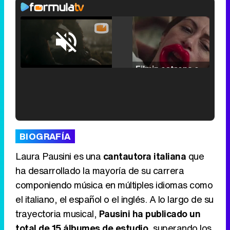
Loaded
:
25.30%
/
Unmute
Filmin estrena el tráiler de 'Millennial Mal', su nueva comedia universitaria de la mano de Lorena Iglesias
'120 Minutos' celebra sus 2.000 programas en Telemadrid con un vídeo del día a día en la redacción
BIOGRAFÍA
Laura Pausini es una
cantautora italiana
que
ha desarrollado la mayoría de su carrera
componiendo música en múltiples idiomas como
Tráiler de '33 días', la nueva serie de Atresplayer con Julián Villagrán y José Manuel Poga
el italiano, el español o el inglés. A lo largo de su
trayectoria musical,
Pausini ha publicado un
total de 15 álbumes de estudio
, superando los