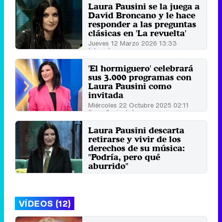
Laura Pausini se la juega a
David Broncano y le hace
responder a las preguntas
clásicas en 'La revuelta'
Jueves 12 Marzo 2026 13:33
(ahora)
'El hormiguero' celebrará
sus 3.000 programas con
Laura Pausini como
invitada
Miércoles 22 Octubre 2025 02:11
(hace 1 minuto)
Laura Pausini descarta
retirarse y vivir de los
derechos de su música:
"Podría, pero qué
aburrido"
Miércoles 22 Noviembre 2023 12:38
VÍDEOS (12)