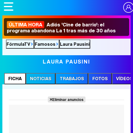
ÚLTIMA HORA
Adiós 'Cine de barrio': el
programa abandona La 1 tras más de 30 años
FórmulaTV
Famosos
Laura Pausini
LAURA PAUSINI
FICHA
NOTICIAS
TRABAJOS
FOTOS
VÍDEOS
Eliminar anuncios