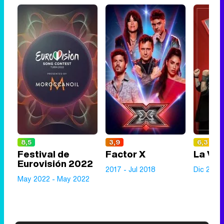
8,5
3,9
6,3
Festival de
Factor X
La Vo
Eurovisión 2022
2017 - Jul 2018
Dic 2014
May 2022 - May 2022