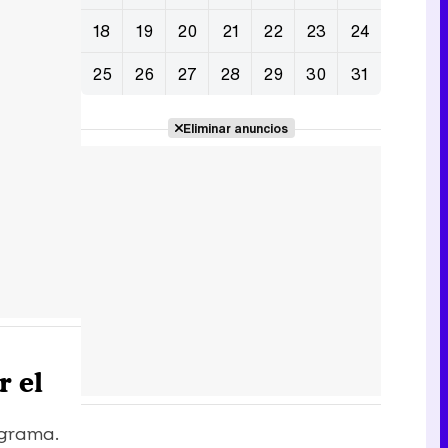
18
19
20
21
22
23
24
25
26
27
28
29
30
31
Eliminar anuncios
r el
ograma.