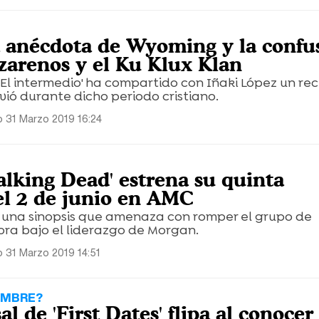
a anécdota de Wyoming y la confu
azarenos y el Ku Klux Klan
'El intermedio' ha compartido con Iñaki López un re
vió durante dicho periodo cristiano.
 31 Marzo 2019 16:24
alking Dead' estrena su quinta
l 2 de junio en AMC
 una sinopsis que amenaza con romper el grupo de
ora bajo el liderazgo de Morgan.
 31 Marzo 2019 14:51
OMBRE?
 de 'First Dates' flipa al conocer