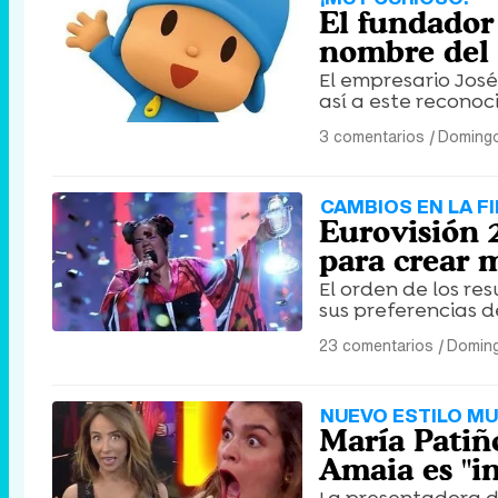
El fundador 
nombre del 
El empresario José
así a este reconoc
3 comentarios
|
Domingo
CAMBIOS EN LA F
Eurovisión 
para crear 
El orden de los re
sus preferencias 
23 comentarios
|
Doming
NUEVO ESTILO MU
María Patiño
Amaia es "i