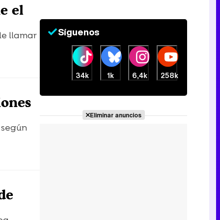
e el
Síguenos
de llamar
34k
1k
6,4k
258k
iones
Eliminar anuncios
l según
 de