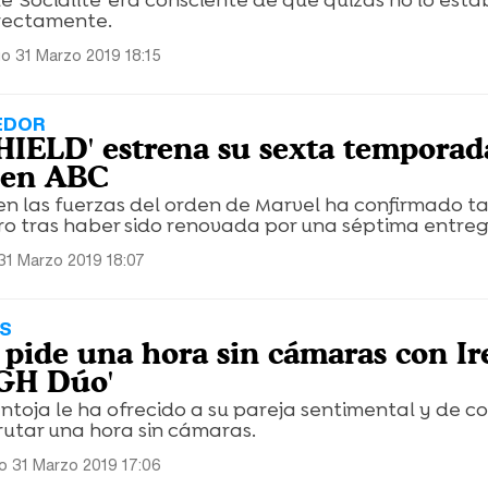
 'Socialité' era consciente de que quizás no lo est
rectamente.
o 31 Marzo 2019 18:15
EDOR
SHIELD' estrena su sexta temporad
 en ABC
 en las fuerzas del orden de Marvel ha confirmado 
ro tras haber sido renovada por una séptima entreg
31 Marzo 2019 18:07
S
 pide una hora sin cámaras con Ir
'GH Dúo'
Pantoja le ha ofrecido a su pareja sentimental y de c
rutar una hora sin cámaras.
o 31 Marzo 2019 17:06