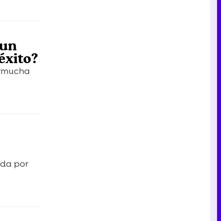
 un
 éxito?
o mucha
ada por