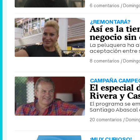
6 comentarios
|
Domingo
¿REMONTARÁ?
Así es la t
negocio sin 
La peluquera ha a
aceptación entre s
8 comentarios
|
Domingo
CAMPAÑA CAMPE
El especial 
Rivera y Cas
El programa se emi
Santiago Abascal
20 comentarios
|
Doming
¡MUY CURIOSO!