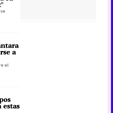
"
 se
ántara
rse a
re el
ipos
 estas