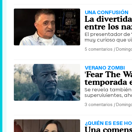
UNA CONFUSIÓN
La divertid
entre los n
El presentador de 
muy curioso que vi
5 comentarios
|
Domingo
VERANO ZOMBI
'Fear The W
temporada e
Se revela también
supervivientes, ah
3 comentarios
|
Domingo
¿QUIÉN ES ESE H
Una comensal