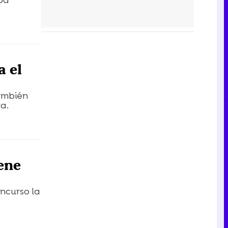
aba
a el
también
a.
ene
oncurso la