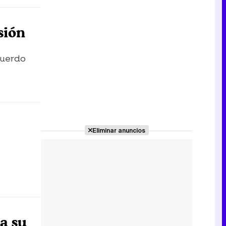
sión
cuerdo
Eliminar anuncios
 a su