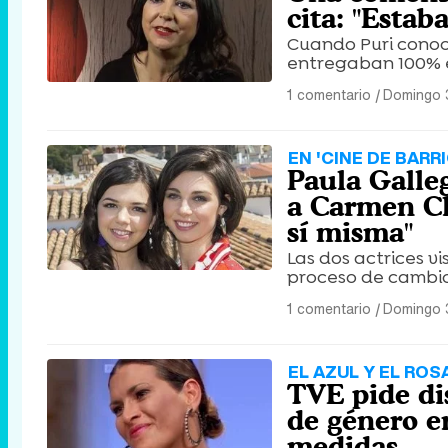
cita: "Estab
Cuando Puri conoc
entregaban 100% e
1 comentario
|
Domingo 
EN 'CINE DE BARRI
Paula Galleg
a Carmen Cl
sí misma"
Las dos actrices vi
proceso de cambio
1 comentario
|
Domingo 
EL AZUL Y EL ROS
TVE pide di
de género en
medidas