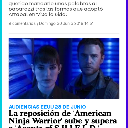
querido mandarle unas palabras al
paparazzi tras las formas que adoptó
Arrabal en 'Viva la vida'.
9 comentarios
|
Domingo 30 Junio 2019 14:51
AUDIENCIAS EEUU 28 DE JUNIO
La reposición de 'American
Ninja Warrior' sube y supera
a 'Agents of S.H.I.E.L.D.'