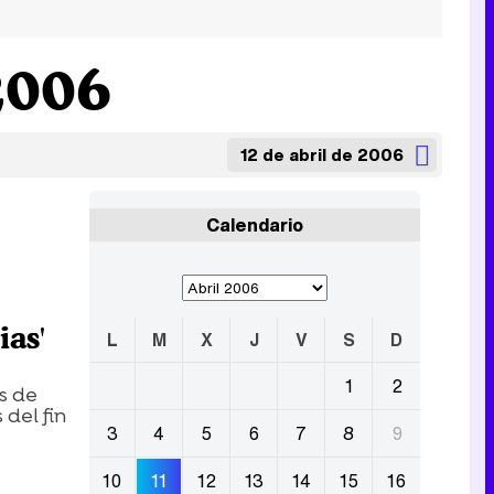
2006
12 de abril de 2006
Calendario
ias'
L
M
X
J
V
S
D
1
2
s de
del fin
3
4
5
6
7
8
9
10
11
12
13
14
15
16