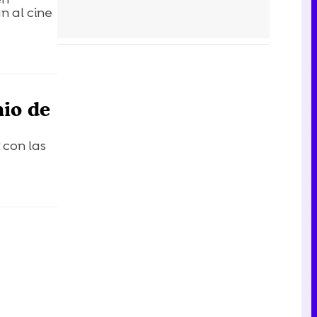
n al cine
nio de
 con las