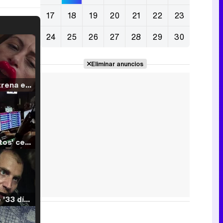
17
18
19
20
21
22
23
24
25
26
27
28
29
30
Eliminar anuncios
Filmin estrena el tráiler de 'Millennial Mal', su nueva comedia universitaria de la mano de Lorena Iglesias
'120 Minutos' celebra sus 2.000 programas en Telemadrid con un vídeo del día a día en la redacción
Tráiler de '33 días', la nueva serie de Atresplayer con Julián Villagrán y José Manuel Poga