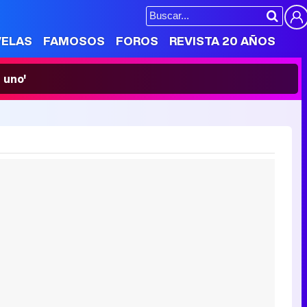
VELAS
FAMOSOS
FOROS
REVISTA 20 AÑOS
 uno'