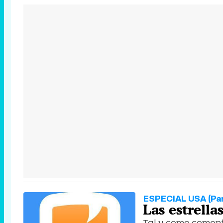
ESPECIAL USA (Part
Las estrella
Tal y como coment