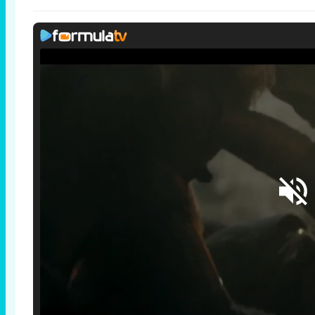
Loaded
:
25.30%