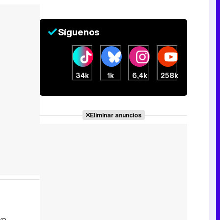
Síguenos
34k
1k
6,4k
258k
Eliminar anuncios
en