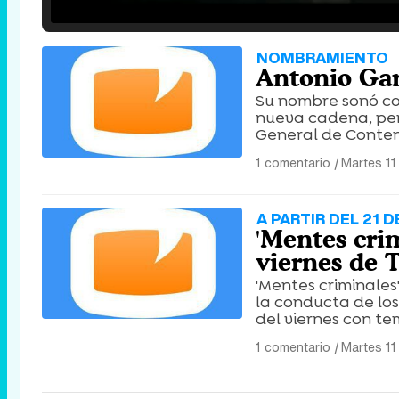
/
Unmute
NOMBRAMIENTO
Antonio Gar
Su nombre sonó con
nueva cadena, pero
General de Conten
1 comentario
|
Martes 11
A PARTIR DEL 21 D
'Mentes crim
viernes de 
'Mentes criminales'
la conducta de los
del viernes con te
1 comentario
|
Martes 11