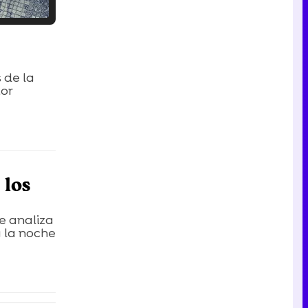
Tráiler en catalán de 'Ravalear', la nueva serie de HBO Max sobre los fondos buitre
 de la
tor
Tráiler de la tercera temporada de 'The Walking Dead: Dead City' de AMC+
 los
Canción ganadora de Eurovisión 2026: DARA con "Bangaranga" por Bulgaria
ue analiza
a la noche