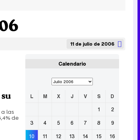
006
11 de julio de 2006
Calendario
 su
L
M
X
J
V
S
D
1
2
 a las
5,4% de
3
4
5
6
7
8
9
10
11
12
13
14
15
16