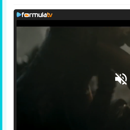
Loaded
:
25.30%