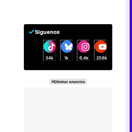
Síguenos
34k
1k
6,4k
258k
Eliminar anuncios