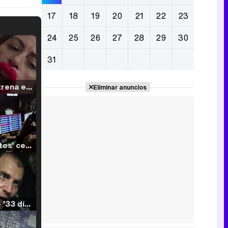
17
18
19
20
21
22
23
24
25
26
27
28
29
30
31
Filmin estrena el tráiler de 'Millennial Mal', su nueva comedia universitaria de la mano de Lorena Iglesias
Eliminar anuncios
'120 Minutos' celebra sus 2.000 programas en Telemadrid con un vídeo del día a día en la redacción
Tráiler de '33 días', la nueva serie de Atresplayer con Julián Villagrán y José Manuel Poga