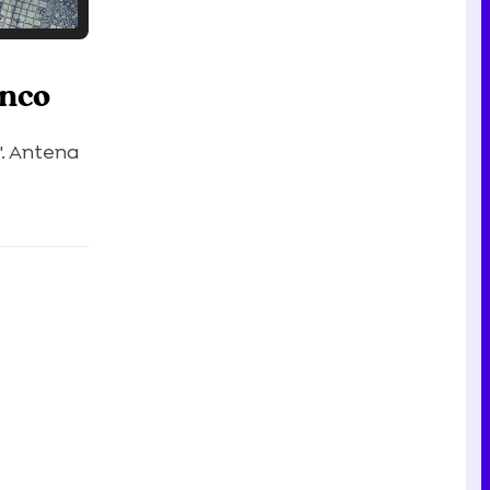
Tráiler en catalán de 'Ravalear', la nueva serie de HBO Max sobre los fondos buitre
inco
'. Antena
Tráiler de la tercera temporada de 'The Walking Dead: Dead City' de AMC+
Canción ganadora de Eurovisión 2026: DARA con "Bangaranga" por Bulgaria