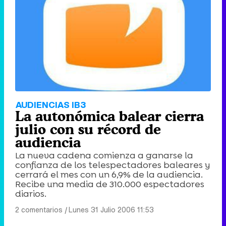
Tráiler de '33 días', la nueva serie de Atresplayer con Julián Villagrán y José Manuel Poga
Tráiler en catalán de 'Ravalear', la nueva serie de HBO Max sobre los fondos buitre
AUDIENCIAS IB3
La autonómica balear cierra
julio con su récord de
audiencia
La nueva cadena comienza a ganarse la
Tráiler de la tercera temporada de 'The Walking Dead: Dead City' de AMC+
confianza de los telespectadores baleares y
cerrará el mes con un 6,9% de la audiencia.
Recibe una media de 310.000 espectadores
diarios.
2 comentarios
|
Lunes 31 Julio 2006 11:53
Canción ganadora de Eurovisión 2026: DARA con "Bangaranga" por Bulgaria