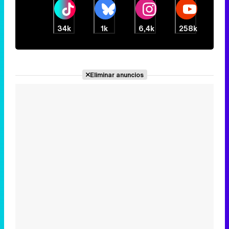
34k
1k
6,4k
258k
Eliminar anuncios