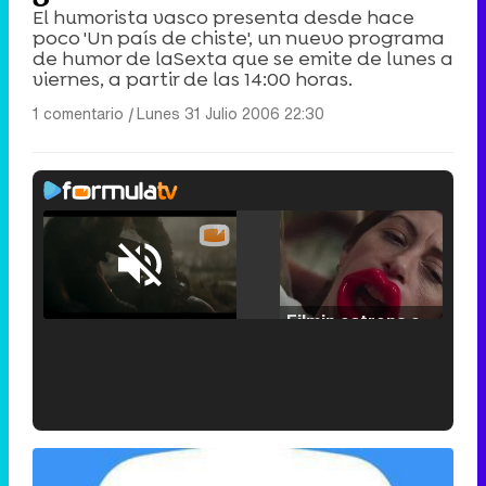
El humorista vasco presenta desde hace
poco 'Un país de chiste', un nuevo programa
de humor de laSexta que se emite de lunes a
viernes, a partir de las 14:00 horas.
1 comentario
|
Lunes 31 Julio 2006 22:30
Loaded
:
25.30%
/
Unmute
Filmin estrena el tráiler de 'Millennial Mal', su nueva comedia universitaria de la mano de Lorena Iglesias
'120 Minutos' celebra sus 2.000 programas en Telemadrid con un vídeo del día a día en la redacción