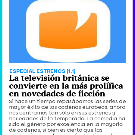
Tráiler de '33 días', la nueva serie de Atresplayer con Julián Villagrán y José Manuel Poga
Tráiler en catalán de 'Ravalear', la nueva serie de HBO Max sobre los fondos buitre
ESPECIAL ESTRENOS (1.1)
La televisión británica se
convierte en la más prolífica
en novedades de ficción
Si hace un tiempo repasábamos las series de
Tráiler de la tercera temporada de 'The Walking Dead: Dead City' de AMC+
mayor éxito de las cadenas europeas, ahora
nos centramos tan sólo en sus estrenos y
novedades de la temporada. La comedia ha
sido el género por excelencia en la mayoría
de cadenas, si bien es cierto que las