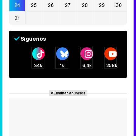
24
25
26
27
28
29
30
31
Síguenos
34k
1k
6,4k
258k
Eliminar anuncios