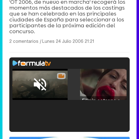
'OT 2006, de nuevo en marcha' recogerá los
momentos más destacados de los castings
que se han celebrado en las principales
ciudades de España para seleccionar a los
participantes de la próxima edición del
concurso.
2 comentarios
|
Lunes 24 Julio 2006 21:21
Loaded
:
25.30%
/
Unmute
Filmin estrena el tráiler de 'Millennial Mal', su nueva comedia universitaria de la mano de Lorena Iglesias
'120 Minutos' celebra sus 2.000 programas en Telemadrid con un vídeo del día a día en la redacción