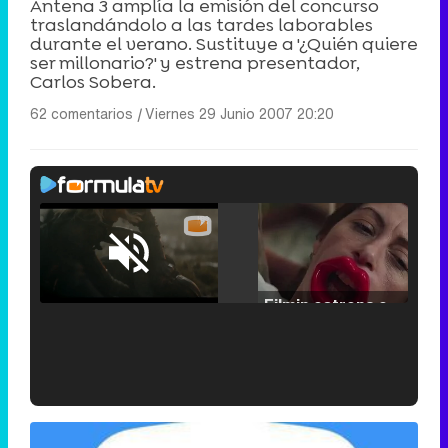
Antena 3 amplía la emisión del concurso
traslandándolo a las tardes laborables
durante el verano. Sustituye a '¿Quién quiere
ser millonario?' y estrena presentador,
Carlos Sobera.
62 comentarios
|
Viernes 29 Junio 2007 20:20
Loaded
:
25.30%
/
Unmute
Filmin estrena el tráiler de 'Millennial Mal', su nueva comedia universitaria de la mano de Lorena Iglesias
'120 Minutos' celebra sus 2.000 programas en Telemadrid con un vídeo del día a día en la redacción