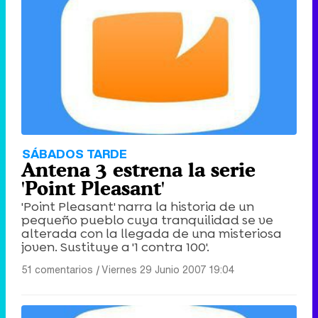
Tráiler de '33 días', la nueva serie de Atresplayer con Julián Villagrán y José Manuel Poga
Tráiler en catalán de 'Ravalear', la nueva serie de HBO Max sobre los fondos buitre
SÁBADOS TARDE
Antena 3 estrena la serie
'Point Pleasant'
'Point Pleasant' narra la historia de un
pequeño pueblo cuya tranquilidad se ve
Tráiler de la tercera temporada de 'The Walking Dead: Dead City' de AMC+
alterada con la llegada de una misteriosa
joven. Sustituye a '1 contra 100'.
51 comentarios
|
Viernes 29 Junio 2007 19:04
Canción ganadora de Eurovisión 2026: DARA con "Bangaranga" por Bulgaria