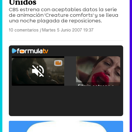
Unidos
CBS estrena con aceptables datos la serie
de animación 'Creature comforts' y se lleva
una noche plagada de reposiciones.
10 comentarios
|
Martes 5 Junio 2007 19:37
Loaded
:
25.30%
/
Unmute
Filmin estrena el tráiler de 'Millennial Mal', su nueva comedia universitaria de la mano de Lorena Iglesias
'120 Minutos' celebra sus 2.000 programas en Telemadrid con un vídeo del día a día en la redacción