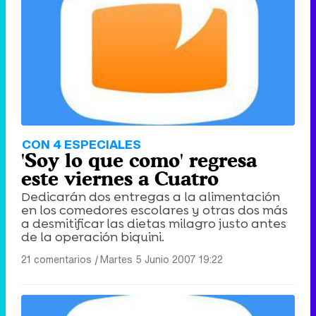
Tráiler de '33 días', la nueva serie de Atresplayer con Julián Villagrán y José Manuel Poga
Tráiler en catalán de 'Ravalear', la nueva serie de HBO Max sobre los fondos buitre
CON 4 ESPECIALES
'Soy lo que como' regresa
este viernes a Cuatro
Dedicarán dos entregas a la alimentación
en los comedores escolares y otras dos más
Tráiler de la tercera temporada de 'The Walking Dead: Dead City' de AMC+
a desmitificar las dietas milagro justo antes
de la operación biquini.
21 comentarios
|
Martes 5 Junio 2007 19:22
Canción ganadora de Eurovisión 2026: DARA con "Bangaranga" por Bulgaria