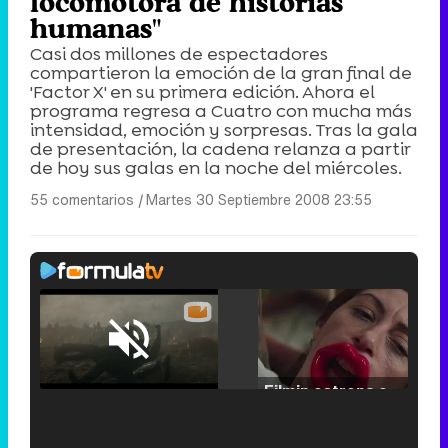
locomotora de historias
humanas"
Casi dos millones de espectadores
compartieron la emoción de la gran final de
'Factor X' en su primera edición. Ahora el
programa regresa a Cuatro con mucha más
intensidad, emoción y sorpresas. Tras la gala
de presentación, la cadena relanza a partir
de hoy sus galas en la noche del miércoles.
55 comentarios
|
Martes 30 Septiembre 2008 23:55
Loaded
:
29.30%
/
Unmute
Filmin estrena el tráiler de 'Millennial Mal', su nueva comedia universitaria de la mano de Lorena Iglesias