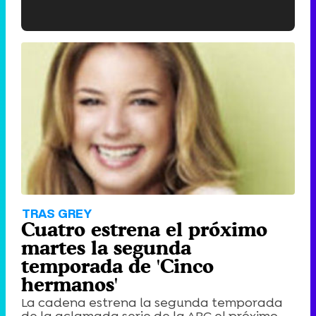
'120 Minutos' celebra sus 2.000 programas en Telemadrid con un vídeo del día a día en la redacción
Tráiler de '33 días', la nueva serie de Atresplayer con Julián Villagrán y José Manuel Poga
Tráiler en catalán de 'Ravalear', la nueva serie de HBO Max sobre los fondos buitre
TRAS GREY
Cuatro estrena el próximo
martes la segunda
temporada de 'Cinco
hermanos'
Tráiler de la tercera temporada de 'The Walking Dead: Dead City' de AMC+
La cadena estrena la segunda temporada
de la aclamada serie de la ABC el próximo