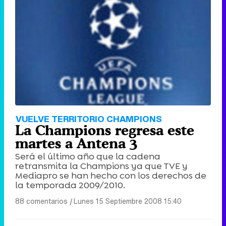
Tráiler de '33 días', la nueva serie de Atresplayer con Julián Villagrán y José Manuel Poga
Tráiler en catalán de 'Ravalear', la nueva serie de HBO Max sobre los fondos buitre
VUELVE TERRITORIO CHAMPIONS
La Champions regresa este
martes a Antena 3
Será el último año que la cadena
retransmita la Champions ya que TVE y
Tráiler de la tercera temporada de 'The Walking Dead: Dead City' de AMC+
Mediapro se han hecho con los derechos de
la temporada 2009/2010.
88 comentarios
|
Lunes 15 Septiembre 2008 15:40