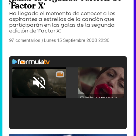
'Factor X'
Ha llegado el momento de conocer a los
aspirantes a estrellas de la canción que
participarán en las galas de la segunda
edición de 'Factor X'.
97 comentarios
|
Lunes 15 Septiembre 2008 22:30
Loaded
:
25.30%
/
Unmute
Filmin estrena el tráiler de 'Millennial Mal', su nueva comedia universitaria de la mano de Lorena Iglesias
'120 Minutos' celebra sus 2.000 programas en Telemadrid con un vídeo del día a día en la redacción