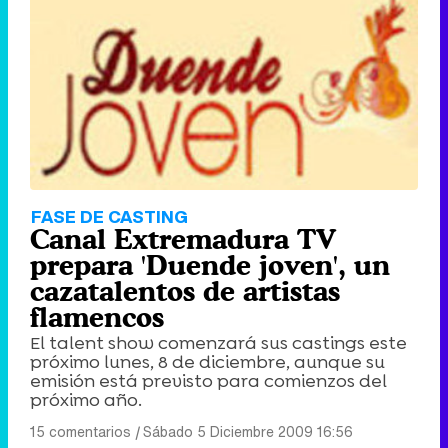
Tráiler de '33 días', la nueva serie de Atresplayer con Julián Villagrán y José Manuel Poga
Tráiler en catalán de 'Ravalear', la nueva serie de HBO Max sobre los fondos buitre
FASE DE CASTING
Canal Extremadura TV
prepara 'Duende joven', un
cazatalentos de artistas
flamencos
Tráiler de la tercera temporada de 'The Walking Dead: Dead City' de AMC+
El talent show comenzará sus castings este
próximo lunes, 8 de diciembre, aunque su
emisión está previsto para comienzos del
próximo año.
Canción ganadora de Eurovisión 2026: DARA con "Bangaranga" por Bulgaria
15 comentarios
|
Sábado 5 Diciembre 2009 16:56