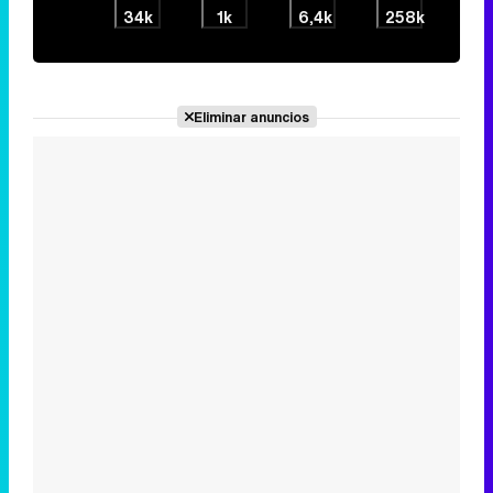
34k
1k
6,4k
258k
Eliminar anuncios