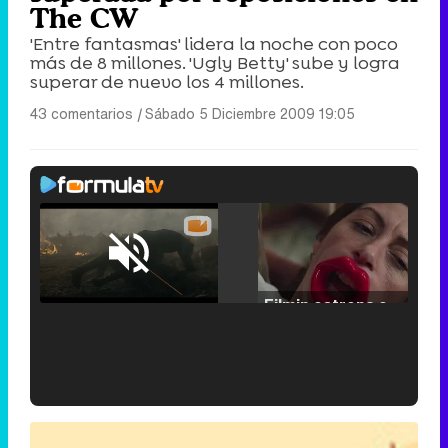
The CW
'Entre fantasmas' lidera la noche con poco
más de 8 millones. 'Ugly Betty' sube y logra
superar de nuevo los 4 millones.
43 comentarios
|
Sábado 5 Diciembre 2009 19:05
Loaded
:
29.30%
/
Unmute
Filmin estrena el tráiler de 'Millennial Mal', su nueva comedia universitaria de la mano de Lorena Iglesias
'120 Minutos' celebra sus 2.000 programas en Telemadrid con un vídeo del día a día en la redacción