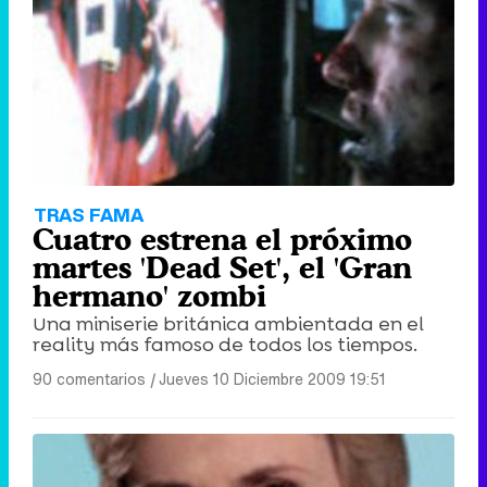
Tráiler de '33 días', la nueva serie de Atresplayer con Julián Villagrán y José Manuel Poga
Tráiler en catalán de 'Ravalear', la nueva serie de HBO Max sobre los fondos buitre
TRAS FAMA
Cuatro estrena el próximo
martes 'Dead Set', el 'Gran
hermano' zombi
Una miniserie británica ambientada en el
Tráiler de la tercera temporada de 'The Walking Dead: Dead City' de AMC+
reality más famoso de todos los tiempos.
90 comentarios
|
Jueves 10 Diciembre 2009 19:51
Canción ganadora de Eurovisión 2026: DARA con "Bangaranga" por Bulgaria