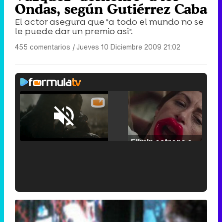
Ondas, según Gutiérrez Caba
El actor asegura que "a todo el mundo no se
le puede dar un premio así".
455 comentarios
|
Jueves 10 Diciembre 2009 21:02
Loaded
:
25.30%
/
Unmute
Filmin estrena el tráiler de 'Millennial Mal', su nueva comedia universitaria de la mano de Lorena Iglesias
'120 Minutos' celebra sus 2.000 programas en Telemadrid con un vídeo del día a día en la redacción