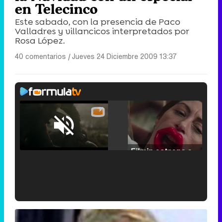
en Telecinco
Este sabado, con la presencia de Paco
Valladres y villancicos interpretados por
Rosa López.
40 comentarios
|
Jueves 24 Diciembre 2009 13:37
Loaded
:
25.30%
/
Unmute
Filmin estrena el tráiler de 'Millennial Mal', su nueva comedia universitaria de la mano de Lorena Iglesias
'120 Minutos' celebra sus 2.000 programas en Telemadrid con un vídeo del día a día en la redacción