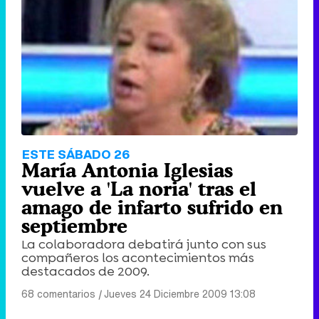
Tráiler de '33 días', la nueva serie de Atresplayer con Julián Villagrán y José Manuel Poga
Tráiler en catalán de 'Ravalear', la nueva serie de HBO Max sobre los fondos buitre
ESTE SÁBADO 26
María Antonia Iglesias
vuelve a 'La noria' tras el
amago de infarto sufrido en
septiembre
Tráiler de la tercera temporada de 'The Walking Dead: Dead City' de AMC+
La colaboradora debatirá junto con sus
compañeros los acontecimientos más
destacados de 2009.
68 comentarios
|
Jueves 24 Diciembre 2009 13:08
Canción ganadora de Eurovisión 2026: DARA con "Bangaranga" por Bulgaria