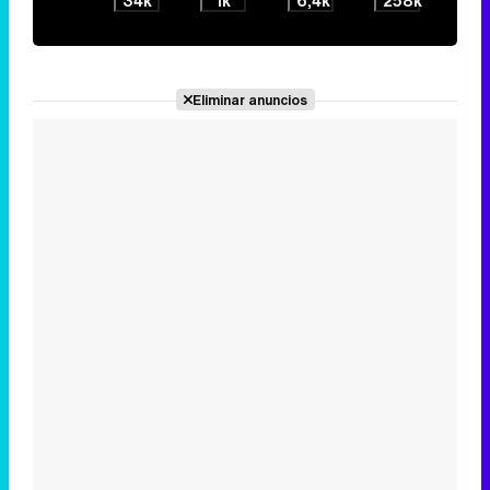
34k
1k
6,4k
258k
Eliminar anuncios