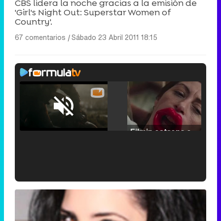
CBS lidera la noche gracias a la emisión de
'Girl's Night Out: Superstar Women of
Country'.
67 comentarios
|
Sábado 23 Abril 2011 18:15
Loaded
:
25.30%
/
Unmute
Filmin estrena el tráiler de 'Millennial Mal', su nueva comedia universitaria de la mano de Lorena Iglesias
'120 Minutos' celebra sus 2.000 programas en Telemadrid con un vídeo del día a día en la redacción