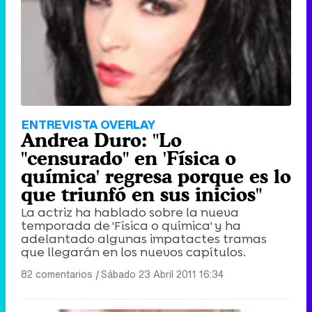
Tráiler de '33 días', la nueva serie de Atresplayer con Julián Villagrán y José Manuel Poga
Tráiler en catalán de 'Ravalear', la nueva serie de HBO Max sobre los fondos buitre
ENTREVISTA OVERLAY
Andrea Duro: "Lo
"censurado" en 'Física o
química' regresa porque es lo
que triunfó en sus inicios"
Tráiler de la tercera temporada de 'The Walking Dead: Dead City' de AMC+
La actriz ha hablado sobre la nueva
temporada de 'Física o química' y ha
adelantado algunas impatactes tramas
que llegarán en los nuevos capítulos.
Canción ganadora de Eurovisión 2026: DARA con "Bangaranga" por Bulgaria
82 comentarios
|
Sábado 23 Abril 2011 16:34