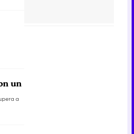
con un
supera a