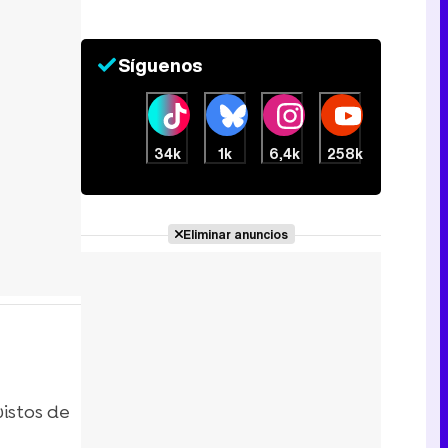
Síguenos
34k
1k
6,4k
258k
Eliminar anuncios
istos de