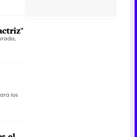
ctriz"
orada,
ara los
s el