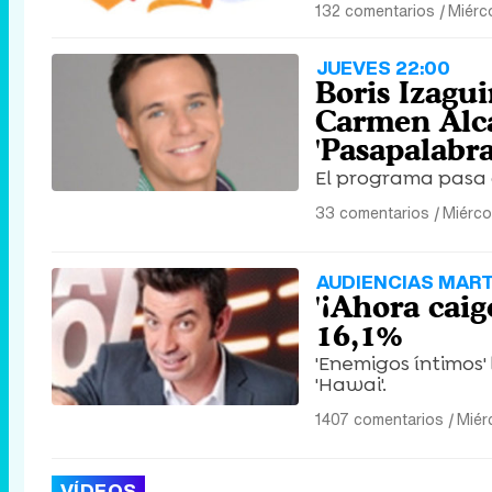
132 comentarios
|
Miérc
JUEVES 22:00
Boris Izagui
Carmen Alca
'Pasapalabra
El programa pasa a
33 comentarios
|
Miérco
AUDIENCIAS MART
'¡Ahora caig
16,1%
'Enemigos íntimos' 
'Hawai'.
1407 comentarios
|
Miér
VÍDEOS