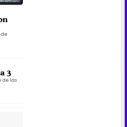
Tráiler en catalán de 'Ravalear', la nueva serie de HBO Max sobre los fondos buitre
on
s de
Tráiler de la tercera temporada de 'The Walking Dead: Dead City' de AMC+
na 3
Canción ganadora de Eurovisión 2026: DARA con "Bangaranga" por Bulgaria
 de las