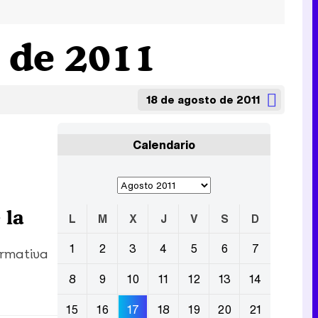
o de 2011
18 de agosto de 2011
Calendario
 la
L
M
X
J
V
S
D
1
2
3
4
5
6
7
ormativa
8
9
10
11
12
13
14
15
16
17
18
19
20
21