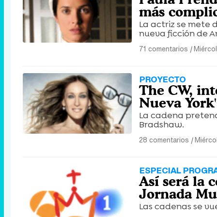
más complic
La actriz se mete d
nueva ficción de A
71 comentarios
|
Miérco
PROYECTO
The CW, int
Nueva York'
La cadena pretende
Bradshaw.
28 comentarios
|
Miérco
ESPECIAL PROGR
Así será la 
Jornada Mun
Las cadenas se vue