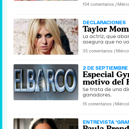
104 comentarios
|
Miérc
DECLARACIONES
Taylor Momse
La actriz, que aba
asegura que no vo
35 comentarios
|
Miérco
2 DE SEPTIEMBRE
Especial Gyn
motivo del 
Se trata de una di
ganadores.
16 comentarios
|
Miérco
ENTREVISTA 'GRA
Paula Prende