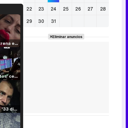
22
23
24
25
26
27
28
29
30
31
Eliminar anuncios
Filmin estrena el tráiler de 'Millennial Mal', su nueva comedia universitaria de la mano de Lorena Iglesias
'120 Minutos' celebra sus 2.000 programas en Telemadrid con un vídeo del día a día en la redacción
Tráiler de '33 días', la nueva serie de Atresplayer con Julián Villagrán y José Manuel Poga