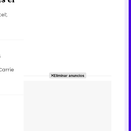
l',
n
Carrie
Eliminar anuncios