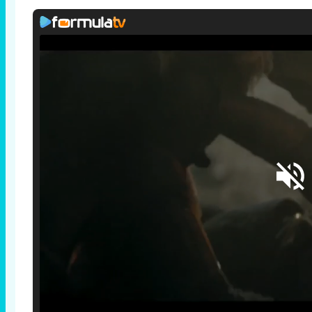
Loaded
:
25.30%
/
Unmute