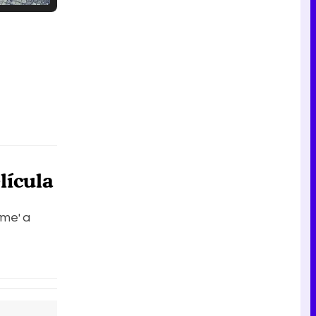
Tráiler en catalán de 'Ravalear', la nueva serie de HBO Max sobre los fondos buitre
Tráiler de la tercera temporada de 'The Walking Dead: Dead City' de AMC+
lícula
Canción ganadora de Eurovisión 2026: DARA con "Bangaranga" por Bulgaria
me' a