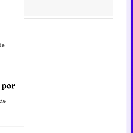
de
 por
 de