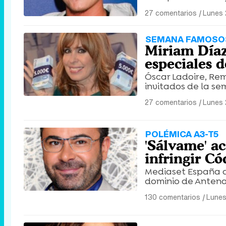
27 comentarios
|
Lunes 
SEMANA FAMOSO
Miriam Díaz
especiales d
Óscar Ladoire, Rem
invitados de la s
27 comentarios
|
Lunes 
POLÉMICA A3-T5
'Sálvame' a
infringir C
Mediaset España af
dominio de Antena 
130 comentarios
|
Lunes