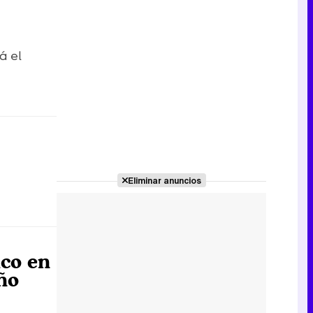
á el
Eliminar anuncios
ico en
ño