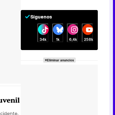
Síguenos
34k
1k
6,4k
258k
Eliminar anuncios
juvenil
cidente.