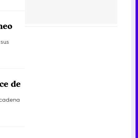
neo
 sus
ce de
a cadena