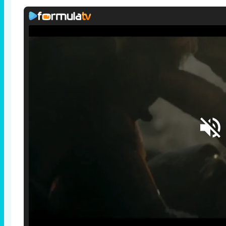
Loaded
:
25.30%
/
Unmute