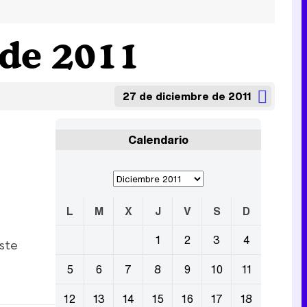
 de 2011
27 de diciembre de 2011
Calendario
L
M
X
J
V
S
D
1
2
3
4
este
5
6
7
8
9
10
11
12
13
14
15
16
17
18