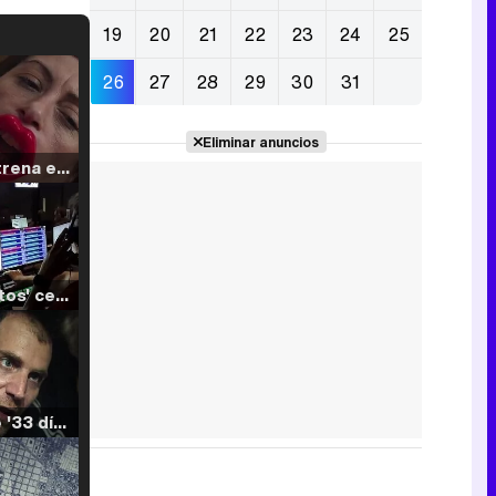
19
20
21
22
23
24
25
26
27
28
29
30
31
Eliminar anuncios
Filmin estrena el tráiler de 'Millennial Mal', su nueva comedia universitaria de la mano de Lorena Iglesias
'120 Minutos' celebra sus 2.000 programas en Telemadrid con un vídeo del día a día en la redacción
Tráiler de '33 días', la nueva serie de Atresplayer con Julián Villagrán y José Manuel Poga