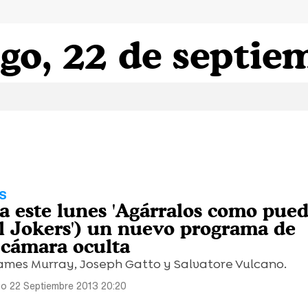
o, 22 de septie
S
a este lunes 'Agárralos como pued
al Jokers') un nuevo programa de
cámara oculta
James Murray, Joseph Gatto y Salvatore Vulcano.
o 22 Septiembre 2013 20:20