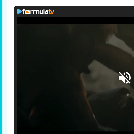
Loaded
:
25.30%
/
Unmute