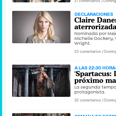
21 comentarios
|
Doming
DECLARACIONES
Claire Dane
aterrorizad
Nominada por Mejo
Michelle Dockery, 
Wright.
23 comentarios
|
Doming
A LAS 22:30 HORA
'Spartacus: 
próximo ma
La segunda tempor
protagonista.
32 comentarios
|
Doming