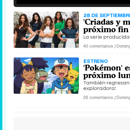
28 DE SEPTIEMBR
'Criadas y m
próximo fin
La serie producida
40 comentarios
|
Doming
ESTRENO
'Pokémon' e
próximo lu
También regresan a
exploradora'.
26 comentarios
|
Doming