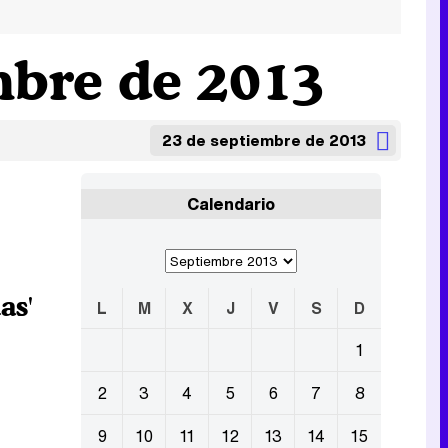
mbre de 2013
23 de septiembre de 2013
Calendario
as'
L
M
X
J
V
S
D
1
2
3
4
5
6
7
8
9
10
11
12
13
14
15