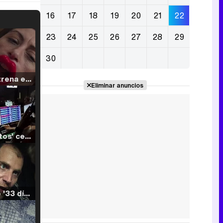
16
17
18
19
20
21
22
23
24
25
26
27
28
29
30
Filmin estrena el tráiler de 'Millennial Mal', su nueva comedia universitaria de la mano de Lorena Iglesias
Eliminar anuncios
'120 Minutos' celebra sus 2.000 programas en Telemadrid con un vídeo del día a día en la redacción
Tráiler de '33 días', la nueva serie de Atresplayer con Julián Villagrán y José Manuel Poga