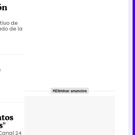
ón
tivo de
ado de la
e
Eliminar anuncios
ntos
s"
 Canal 24