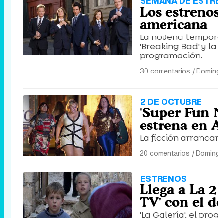
SEMANA DE ESTR
Los estrenos
americana
La novena temporad
'Breaking Bad' y l
programación.
30 comentarios
|
Doming
2 DE OCTUBRE
'Super Fun N
estrena en A
La ficción arranca
20 comentarios
|
Doming
ESTRENOS
Llega a La 
TV' con el d
'La Galería', el p