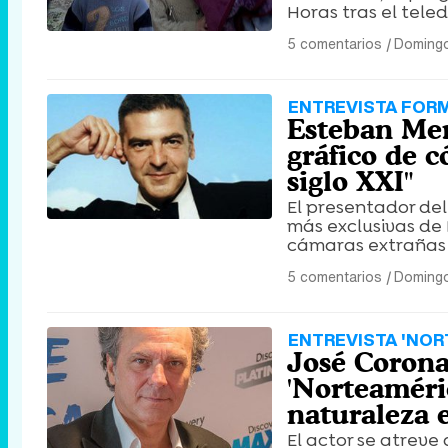
Horas tras el teled
5 comentarios
|
Domingo
ENTREVISTA FOR
Esteban Mer
gráfico de c
siglo XXI"
El presentador del
más exclusivas de 
cámaras extrañas 
5 comentarios
|
Domingo
ENTREVISTA 'NOR
José Corona
'Norteaméri
naturaleza 
El actor se atreve