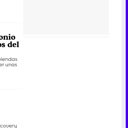
onio
os del
viendas
er unas
scovery