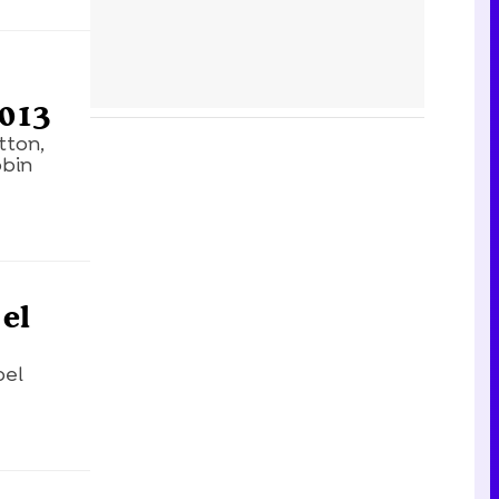
2013
tton,
obin
 el
pel