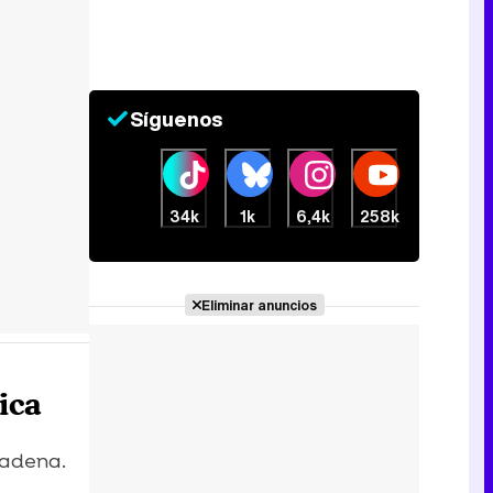
Síguenos
34k
1k
6,4k
258k
Eliminar anuncios
ica
cadena.