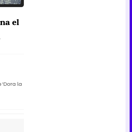
Tráiler en catalán de 'Ravalear', la nueva serie de HBO Max sobre los fondos buitre
ena el
.
Tráiler de la tercera temporada de 'The Walking Dead: Dead City' de AMC+
 'Dora la
Canción ganadora de Eurovisión 2026: DARA con "Bangaranga" por Bulgaria