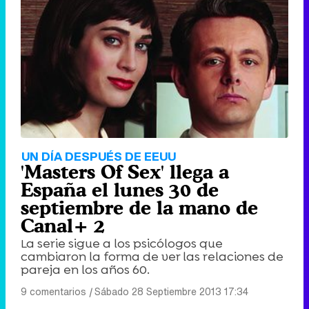
Tráiler de '33 días', la nueva serie de Atresplayer con Julián Villagrán y José Manuel Poga
Tráiler en catalán de 'Ravalear', la nueva serie de HBO Max sobre los fondos buitre
UN DÍA DESPUÉS DE EEUU
'Masters Of Sex' llega a
España el lunes 30 de
septiembre de la mano de
Canal+ 2
Tráiler de la tercera temporada de 'The Walking Dead: Dead City' de AMC+
La serie sigue a los psicólogos que
cambiaron la forma de ver las relaciones de
pareja en los años 60.
9 comentarios
|
Sábado 28 Septiembre 2013 17:34
Canción ganadora de Eurovisión 2026: DARA con "Bangaranga" por Bulgaria