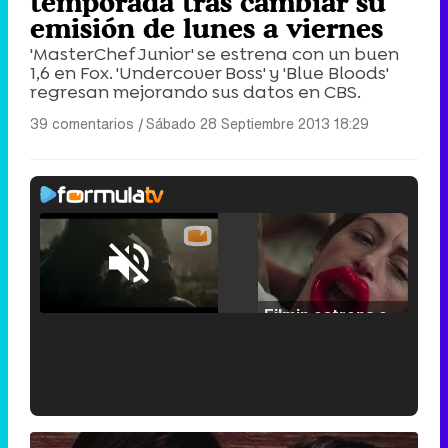
temporada tras cambiar su
emisión de lunes a viernes
'MasterChef Junior' se estrena con un buen
1,6 en Fox. 'Undercover Boss' y 'Blue Bloods'
regresan mejorando sus datos en CBS.
39 comentarios
|
Sábado 28 Septiembre 2013 18:29
Loaded
:
25.30%
/
Unmute
Filmin estrena el tráiler de 'Millennial Mal', su nueva comedia universitaria de la mano de Lorena Iglesias
'120 Minutos' celebra sus 2.000 programas en Telemadrid con un vídeo del día a día en la redacción