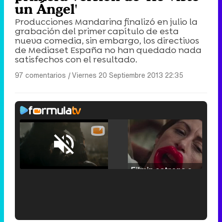
un Ángel'
Producciones Mandarina finalizó en julio la
grabación del primer capítulo de esta
nueva comedia, sin embargo, los directivos
de Mediaset España no han quedado nada
satisfechos con el resultado.
97 comentarios
|
Viernes 20 Septiembre 2013 22:35
Loaded
:
25.30%
/
Unmute
Filmin estrena el tráiler de 'Millennial Mal', su nueva comedia universitaria de la mano de Lorena Iglesias