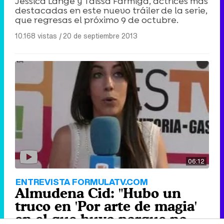
Jessica Lange y Taissa Farmiga, actrices más
destacadas en este nuevo tráiler de la serie,
que regresas el próximo 9 de octubre.
10.168 vistas
|
20 de septiembre 2013
06:12
ENTREVISTA FORMULATV.COM
Almudena Cid: "Hubo un
truco en 'Por arte de magia'
en el que huyo porque no