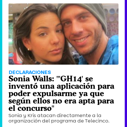
'120 Minutos' celebra sus 2.000 programas en Telemadrid con un vídeo del día a día en la redacción
Tráiler de '33 días', la nueva serie de Atresplayer con Julián Villagrán y José Manuel Poga
Tráiler en catalán de 'Ravalear', la nueva serie de HBO Max sobre los fondos buitre
DECLARACIONES
Sonia Walls: "'GH14' se
inventó una aplicación para
poder expulsarme ya que
según ellos no era apta para
Tráiler de la tercera temporada de 'The Walking Dead: Dead City' de AMC+
el concurso"
Sonia y Kris atacan directamente a la
organización del programa de Telecinco.