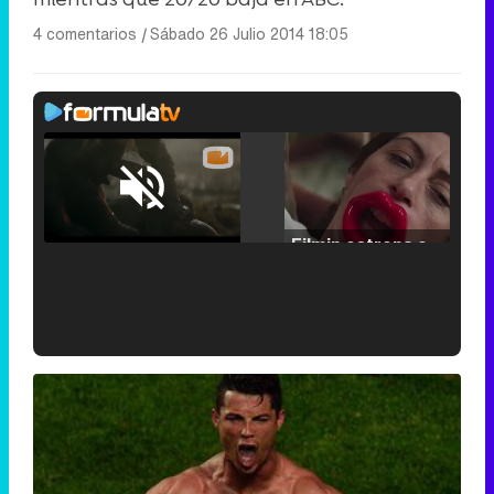
4 comentarios
|
Sábado 26 Julio 2014 18:05
Loaded
:
25.30%
/
Unmute
Filmin estrena el tráiler de 'Millennial Mal', su nueva comedia universitaria de la mano de Lorena Iglesias
'120 Minutos' celebra sus 2.000 programas en Telemadrid con un vídeo del día a día en la redacción