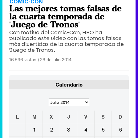
COMIC-CON
Las mejores tomas falsas de
la cuarta temporada de
'Juego de Tronos'
Con motivo del Comic-Con, HBO ha
publicado este vídeo con las tomas falsas
más divertidas de la cuarta temporada de
'Juego de Tronos'.
16.896 vistas
|
26 de julio 2014
Calendario
L
M
X
J
V
S
D
1
2
3
4
5
6