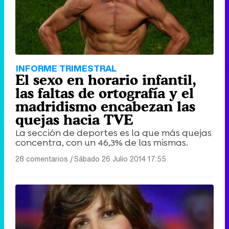
Tráiler de '33 días', la nueva serie de Atresplayer con Julián Villagrán y José Manuel Poga
Tráiler en catalán de 'Ravalear', la nueva serie de HBO Max sobre los fondos buitre
INFORME TRIMESTRAL
El sexo en horario infantil,
las faltas de ortografía y el
madridismo encabezan las
quejas hacia TVE
Tráiler de la tercera temporada de 'The Walking Dead: Dead City' de AMC+
La sección de deportes es la que más quejas
concentra, con un 46,3% de las mismas.
28 comentarios
|
Sábado 26 Julio 2014 17:55
Canción ganadora de Eurovisión 2026: DARA con "Bangaranga" por Bulgaria